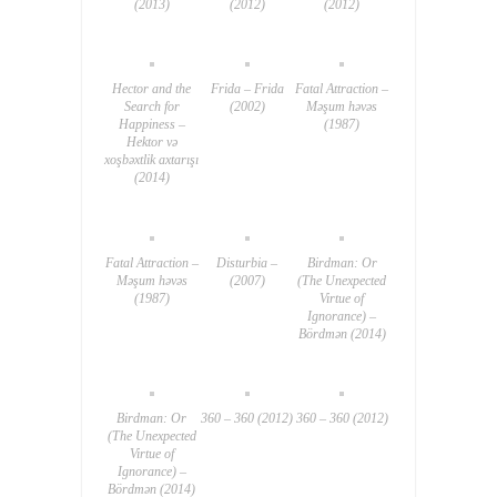
(2013)
(2012)
(2012)
Hector and the
Frida – Frida
Fatal Attraction –
Search for
(2002)
Məşum həvəs
Happiness –
(1987)
Hektor və
xoşbəxtlik axtarışı
(2014)
Fatal Attraction –
Disturbia –
Birdman: Or
Məşum həvəs
(2007)
(The Unexpected
(1987)
Virtue of
Ignorance) –
Bördmən (2014)
Birdman: Or
360 – 360 (2012)
360 – 360 (2012)
(The Unexpected
Virtue of
Ignorance) –
Bördmən (2014)