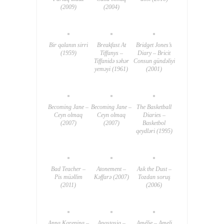
(2009)
(2004)
Bir qalanın sirri
Breakfast At
Bridget Jones’s
(1959)
Tiffanys –
Diary – Bricit
Tiffanidə səhər
Consun gündəliyi
yeməyi (1961)
(2001)
Becoming Jane –
Becoming Jane –
The Basketball
Ceyn olmaq
Ceyn olmaq
Diaries –
(2007)
(2007)
Basketbol
qeydləri (1995)
Bad Teacher –
Atonement –
Ask the Dust –
Pis müəllim
Kəffarə (2007)
Tozdan soruş
(2011)
(2006)
Anna Karenina –
Anastasia –
Amélie – Ameli