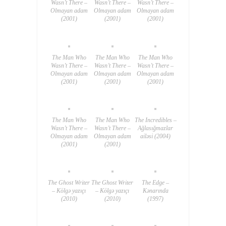
Wasn’t There –
Wasn’t There –
Wasn’t There –
Olmayan adam
Olmayan adam
Olmayan adam
(2001)
(2001)
(2001)
The Man Who
The Man Who
The Man Who
Wasn’t There –
Wasn’t There –
Wasn’t There –
Olmayan adam
Olmayan adam
Olmayan adam
(2001)
(2001)
(2001)
The Man Who
The Man Who
The Incredibles –
Wasn’t There –
Wasn’t There –
Ağlasığmazlar
Olmayan adam
Olmayan adam
ailəsi (2004)
(2001)
(2001)
The Ghost Writer
The Ghost Writer
The Edge –
– Kölgə yazıçı
– Kölgə yazıçı
Kənarında
(2010)
(2010)
(1997)