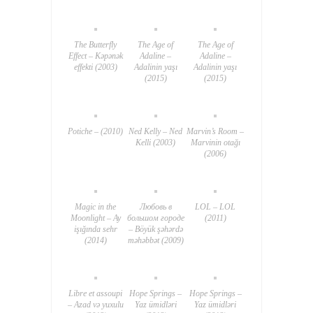
The Butterfly
The Age of
The Age of
Effect – Kəpənək
Adaline –
Adaline –
effekti (2003)
Adalinin yaşı
Adalinin yaşı
(2015)
(2015)
Potiche – (2010)
Ned Kelly – Ned
Marvin’s Room –
Kelli (2003)
Marvinin otağı
(2006)
Magic in the
Любовь в
LOL – LOL
Moonlight – Ay
большом городе
(2011)
işığında sehr
– Böyük şəhərdə
(2014)
məhəbbət (2009)
Libre et assoupi
Hope Springs –
Hope Springs –
– Azad və yuxulu
Yaz ümidləri
Yaz ümidləri