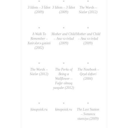
3 Idiots – 3 İdiot
3 Idiots – 3 İdiot
The Words –
(2009)
(2009)
Sözlər (2012)
A Walk To
Mother and Child
Mother and Child
Remember –
– Ana və övlad
– Ana və övlad
Xatirələrə gəzinti
(2009)
(2009)
(2002)
The Words –
The Perks of
The Notebook –
Sözlər (2012)
Being a
Qeyd dəftəri
Wallflower –
(2004)
Fağır olmaq
yaxşıdır (2012)
kinopoisk.ru
kinopoisk.ru
The Last Station
– Sonuncu
stansiya (2009)