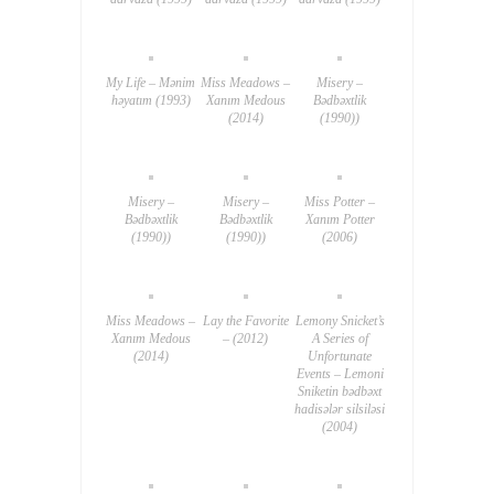
My Life – Mənim
Miss Meadows –
Misery –
həyatım (1993)
Xanım Medous
Bədbəxtlik
(2014)
(1990))
Misery –
Misery –
Miss Potter –
Bədbəxtlik
Bədbəxtlik
Xanım Potter
(1990))
(1990))
(2006)
Miss Meadows –
Lay the Favorite
Lemony Snicket’s
Xanım Medous
– (2012)
A Series of
(2014)
Unfortunate
Events – Lemoni
Sniketin bədbəxt
hadisələr silsiləsi
(2004)