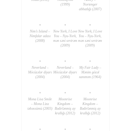
(1999)
Nortenger
abbatlığı (2007)
Nim’s Island –
New York, I Love
New York, I Love
Nimfalar adası
You – Nyu-York,
You – Nyu-York,
(2008)
mən səni sevirəm
mən səni sevirəm
(2009)
(2009)
Neverland –
Neverland –
My Fair Lady –
Möcüzələr diyarı
Möcüzələr diyarı
Mənim gözəl
(2004)
(2004)
xanımım (1964)
Mona Lisa Smile
Moonrise
Moonrise
– Mona Liza
Kingdom –
Kingdom –
təbəssümü (2003)
Bədirlənmiş ay
Bədirlənmiş ay
krallığı (2012)
krallığı (2012)