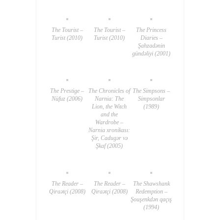
The Tourist –
The Tourist –
The Princess
Turist (2010)
Turist (2010)
Diaries –
Şahzadənin
gündəliyi (2001)
The Prestige –
The Chronicles of
The Simpsons –
Nüfuz (2006)
Narnia: The
Simpsonlar
Lion, the Witch
(1989)
and the
Wardrobe –
Narnia xronikası:
Şir, Cadugər və
Şkaf (2005)
The Reader –
The Reader –
The Shawshank
Qiraətçi (2008)
Qiraətçi (2008)
Redemption –
Şouşenkdən qaçış
(1994)