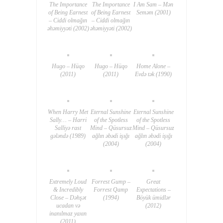
The Importance
The Importance
I Am Sam – Mən
of Being Earnest
of Being Earnest
Seməm (2001)
– Ciddi olmağın
– Ciddi olmağın
əhəmiyyəti (2002)
əhəmiyyəti (2002)
Hugo – Hüqo
Hugo – Hüqo
Home Alone –
(2011)
(2011)
Evdə tək (1990)
When Harry Met
Eternal Sunshine
Eternal Sunshine
Sally… – Harri
of the Spotless
of the Spotless
Salliyə rast
Mind – Qüsursuz
Mind – Qüsursuz
gələndə (1989)
ağlın əbədi işığı
ağlın əbədi işığı
(2004)
(2004)
Extremely Loud
Forrest Gump –
Great
& Incredibly
Forrest Qamp
Expectations –
Close – Dəhşət
(1994)
Böyük ümidlər
ucadan və
(2012)
inanılmaz yaxın
(2011)