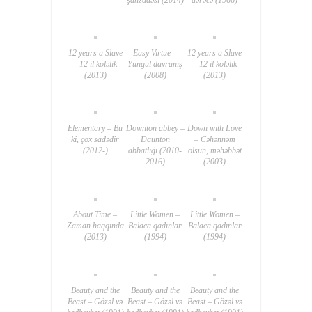
12 years a Slave
Easy Virtue –
12 years a Slave
– 12 il köləlik
Yüngül davranış
– 12 il köləlik
(2013)
(2008)
(2013)
Elementary – Bu
Downton abbey –
Down with Love
ki, çox sadədir
Daunton
– Cəhənnəm
(2012-)
abbatlığı (2010-
olsun, məhəbbət
2016)
(2003)
About Time –
Little Women –
Little Women –
Zaman haqqında
Balaca qadınlar
Balaca qadınlar
(2013)
(1994)
(1994)
Beauty and the
Beauty and the
Beauty and the
Beast – Gözəl və
Beast – Gözəl və
Beast – Gözəl və