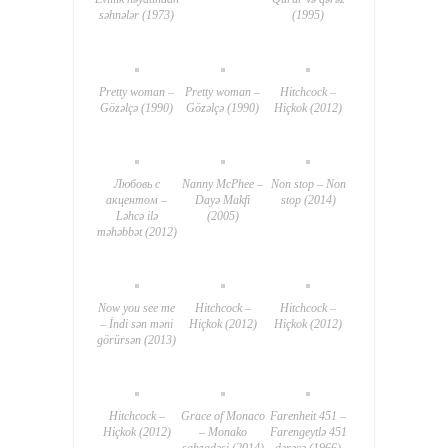
səhnələr (1973)
(1995)
Pretty woman –
Pretty woman –
Hitchcock –
Gözəlçə (1990)
Gözəlçə (1990)
Hiçkok (2012)
Любовь с
Nanny McPhee –
Non stop – Non
акцентом –
Dayə Makfi
stop (2014)
Ləhcə ilə
(2005)
məhəbbət (2012)
Now you see me
Hitchcock –
Hitchcock –
– İndi sən məni
Hiçkok (2012)
Hiçkok (2012)
görürsən (2013)
Hitchcock –
Grace of Monaco
Farenheit 451 –
Hiçkok (2012)
– Monako
Farengeytlə 451
şahzadəsi (2014)
dərəcə (1966)