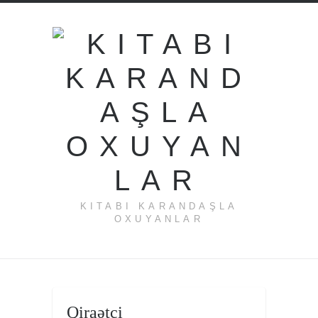
KITABI KARANDAŞLA
OXUYANLAR
Qiraətçi