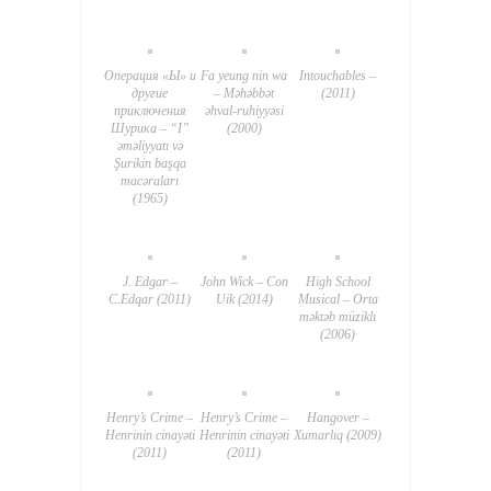
Операция «Ы» и
Fa yeung nin wa
Intouchables –
другие
– Məhəbbət
(2011)
приключения
əhval-ruhiyyəsi
Шурика – “I”
(2000)
əməliyyatı və
Şurikin başqa
macəraları
(1965)
J. Edgar –
John Wick – Con
High School
C.Edqar (2011)
Uik (2014)
Musical – Orta
məktəb müziklı
(2006)
Henry’s Crime –
Henry’s Crime –
Hangover –
Henrinin cinayəti
Henrinin cinayəti
Xumarlıq (2009)
(2011)
(2011)