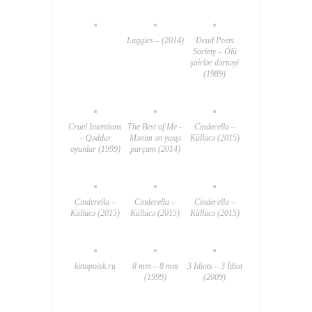
Laggies – (2014)
Dead Poets
Society – Ölü
şairlər dərnəyi
(1989)
Cruel Intentions
The Best of Me –
Cinderella –
– Qəddar
Mənim ən yaxşı
Küllücə (2015)
oyunlar (1999)
parçam (2014)
Cinderella –
Cinderella –
Cinderella –
Küllücə (2015)
Küllücə (2015)
Küllücə (2015)
kinopoisk.ru
8 mm – 8 mm
3 Idiots – 3 İdiot
(1999)
(2009)