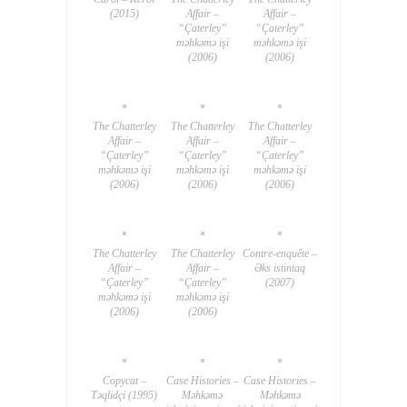
(2015)
Affair –
Affair –
“Çaterley”
“Çaterley”
məhkəmə işi
məhkəmə işi
(2006)
(2006)
The Chatterley
The Chatterley
The Chatterley
Affair –
Affair –
Affair –
“Çaterley”
“Çaterley”
“Çaterley”
məhkəmə işi
məhkəmə işi
məhkəmə işi
(2006)
(2006)
(2006)
The Chatterley
The Chatterley
Contre-enquête –
Affair –
Affair –
Əks istintaq
“Çaterley”
“Çaterley”
(2007)
məhkəmə işi
məhkəmə işi
(2006)
(2006)
Copycat –
Case Histories –
Case Histories –
Təqlidçi (1995)
Məhkəmə
Məhkəmə