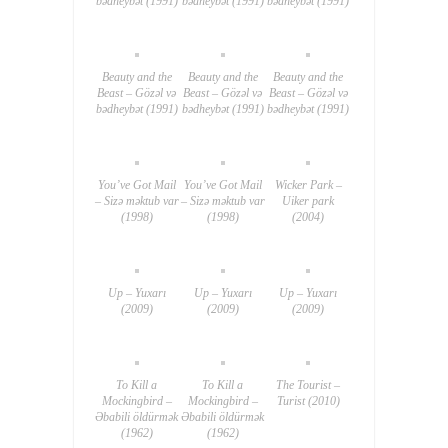
bədheybət (1991)
bədheybət (1991)
bədheybət (1991)
Beauty and the
Beauty and the
Beauty and the
Beast – Gözəl və
Beast – Gözəl və
Beast – Gözəl və
bədheybət (1991)
bədheybət (1991)
bədheybət (1991)
You’ve Got Mail
You’ve Got Mail
Wicker Park –
– Sizə məktub var
– Sizə məktub var
Uiker park
(1998)
(1998)
(2004)
Up – Yuxarı
Up – Yuxarı
Up – Yuxarı
(2009)
(2009)
(2009)
To Kill a
To Kill a
The Tourist –
Mockingbird –
Mockingbird –
Turist (2010)
Əbabili öldürmək
Əbabili öldürmək
(1962)
(1962)