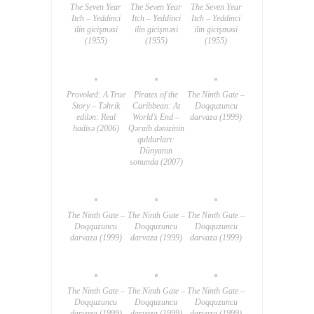
The Seven Year
The Seven Year
The Seven Year
Itch – Yeddinci
Itch – Yeddinci
Itch – Yeddinci
ilin gicişməsi
ilin gicişməsi
ilin gicişməsi
(1955)
(1955)
(1955)
Provoked: A True
Pirates of the
The Ninth Gate –
Story – Təhrik
Caribbean: At
Doqquzuncu
edilən: Real
World’s End –
darvaza (1999)
hadisə (2006)
Qəraib dənizinin
quldurları:
Dünyanın
sonunda (2007)
The Ninth Gate –
The Ninth Gate –
The Ninth Gate –
Doqquzuncu
Doqquzuncu
Doqquzuncu
darvaza (1999)
darvaza (1999)
darvaza (1999)
The Ninth Gate –
The Ninth Gate –
The Ninth Gate –
Doqquzuncu
Doqquzuncu
Doqquzuncu
darvaza (1999)
darvaza (1999)
darvaza (1999)