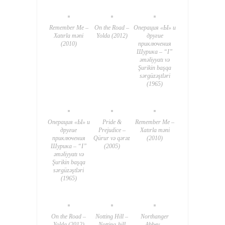
Remember Me –
On the Road –
Операция «Ы» и
Xatırla məni
Yolda (2012)
другие
(2010)
приключения
Шурика – “I”
əməliyyatı və
Şurikin başqa
sərgüzəştləri
(1965)
Операция «Ы» и
Pride &
Remember Me –
другие
Prejudice –
Xatırla məni
приключения
Qürur və qərəz
(2010)
Шурика – “I”
(2005)
əməliyyatı və
Şurikin başqa
sərgüzəştləri
(1965)
On the Road –
Notting Hill –
Northanger
Yolda (2012)
Nottinq-hill
Abbey –