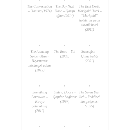
The Conversation
The Boy Next
The Best Exotic
– Danışıq (1974)
Door – Qonşu
Marigold Hotel –
oğlan (2014)
“Meriqold”
hoteli: ən yaxşı
ekzotik hotel
(2011)
The Amazing
The Road – Yol
Swordfish –
Spider-Man –
(2009)
Qılınc balığı
Heyrətamiz
(2001)
hörümçək adam
(2012)
Something
Sliding Doors –
The Seven Year
Borrowed –
Qapılar bağlanır
Itch – Yeddinci
Kirayə
(1997)
ilin gicişməsi
götürülmüş
(1955)
(2011)