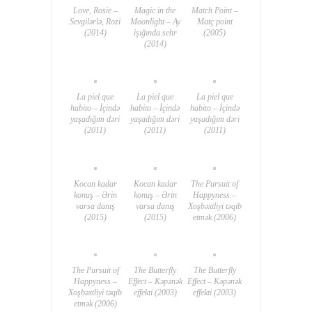
Love, Rosie –
Magic in the
Match Point –
Sevgilərlə, Rozi
Moonlight – Ay
Matç point
(2014)
işığında sehr
(2005)
(2014)
La piel que
La piel que
La piel que
habito – İçində
habito – İçində
habito – İçində
yaşadığım dəri
yaşadığım dəri
yaşadığım dəri
(2011)
(2011)
(2011)
Kocan kadar
Kocan kadar
The Pursuit of
konuş – Ərin
konuş – Ərin
Happyness –
varsa danış
varsa danış
Xoşbəxtliyi təqib
(2015)
(2015)
etmək (2006)
The Pursuit of
The Butterfly
The Butterfly
Happyness –
Effect – Kəpənək
Effect – Kəpənək
Xoşbəxtliyi təqib
effekti (2003)
effekti (2003)
etmək (2006)