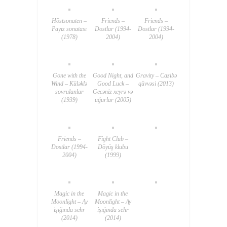
Höstsonaten –
Friends –
Friends –
Payız sonatası
Dostlar (1994-
Dostlar (1994-
(1978)
2004)
2004)
Gone with the
Good Night, and
Gravity – Cazibə
Wind – Küləklə
Good Luck –
qüvvəsi (2013)
sovrulanlar
Gecəniz xeyrə və
(1939)
uğurlar (2005)
Friends –
Fight Club –
Dostlar (1994-
Döyüş klubu
2004)
(1999)
Magic in the
Magic in the
Moonlight – Ay
Moonlight – Ay
işığında sehr
işığında sehr
(2014)
(2014)