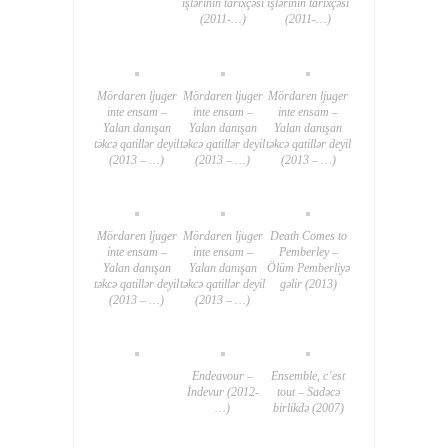
işlərinin tarixçəsi
işlərinin tarixçəsi
(2011-…)
(2011-…)
Mördaren ljuger
Mördaren ljuger
Mördaren ljuger
inte ensam –
inte ensam –
inte ensam –
Yalan danışan
Yalan danışan
Yalan danışan
təkcə qatillər deyil
təkcə qatillər deyil
təkcə qatillər deyil
(2013 – …)
(2013 – …)
(2013 – …)
Mördaren ljuger
Mördaren ljuger
Death Comes to
inte ensam –
inte ensam –
Pemberley –
Yalan danışan
Yalan danışan
Ölüm Pemberliyə
təkcə qatillər deyil
təkcə qatillər deyil
gəlir (2013)
(2013 – …)
(2013 – …)
Endeavour –
Ensemble, c’est
İndevur (2012-
tout – Sadəcə
…)
birlikdə (2007)