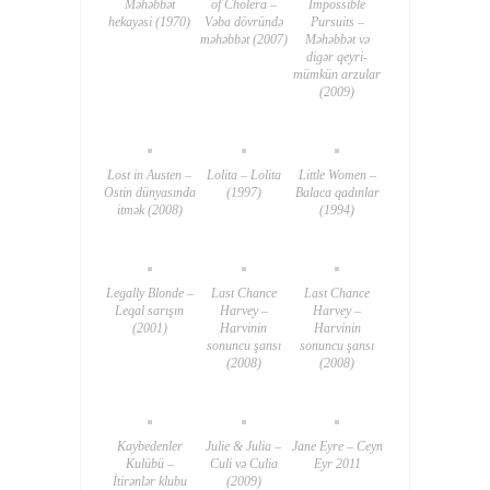
Məhəbbət
of Cholera –
Impossible
hekayəsi (1970)
Vəba dövründə
Pursuits –
məhəbbət (2007)
Məhəbbət və
digər qeyri-
mümkün arzular
(2009)
Lost in Austen –
Lolita – Lolita
Little Women –
Ostin dünyasında
(1997)
Balaca qadınlar
itmək (2008)
(1994)
Legally Blonde –
Last Chance
Last Chance
Leqal sarışın
Harvey –
Harvey –
(2001)
Harvinin
Harvinin
sonuncu şansı
sonuncu şansı
(2008)
(2008)
Kaybedenler
Julie & Julia –
Jane Eyre – Ceyn
Kulübü –
Culi və Culia
Eyr 2011
İtirənlər klubu
(2009)