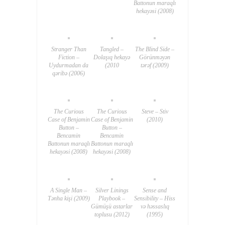
Battonun maraqlı
hekayəsi (2008)
Stranger Than
Tangled –
The Blind Side –
Fiction –
Dolaşıq hekayə
Görünməyən
Uydurmadan da
(2010
tərəf (2009)
qəribə (2006)
The Curious
The Curious
Steve – Stiv
Case of Benjamin
Case of Benjamin
(2010)
Button –
Button –
Bencamin
Bencamin
Battonun maraqlı
Battonun maraqlı
hekayəsi (2008)
hekayəsi (2008)
A Single Man –
Silver Linings
Sense and
Tənha kişi (2009)
Playbook –
Sensibility – Hiss
Gümüşü astarlar
və həssaslıq
toplusu (2012)
(1995)