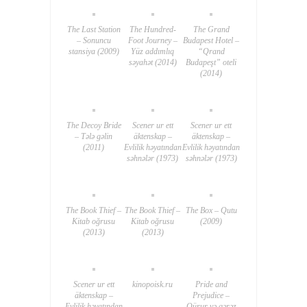
The Last Station
The Hundred-
The Grand
– Sonuncu
Foot Journey –
Budapest Hotel –
stansiya (2009)
Yüz addımlıq
“Qrand
səyahət (2014)
Budapeşt” oteli
(2014)
The Decoy Bride
Scener ur ett
Scener ur ett
– Tələ gəlin
äktenskap –
äktenskap –
(2011)
Evlilik həyatından
Evlilik həyatından
səhnələr (1973)
səhnələr (1973)
The Book Thief –
The Book Thief –
The Box – Qutu
Kitab oğrusu
Kitab oğrusu
(2009)
(2013)
(2013)
Scener ur ett
kinopoisk.ru
Pride and
äktenskap –
Prejudice –
Evlilik həyatından
Qürur və qərəz