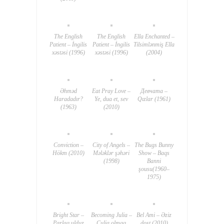
The English
The English
Ella Enchanted –
Patient – İngilis
Patient – İngilis
Tilsimlənmiş Ella
xəstəsi (1996)
xəstəsi (1996)
(2004)
Əhməd
Eat Pray Love –
Девчата –
Haradadır?
Ye, dua et, sev
Qızlar (1961)
(1963)
(2010)
Conviction –
City of Angels –
The Bugs Bunny
Hökm (2010)
Mələklər şəhəri
Show – Baqs
(1998)
Banni
şousu(1960–
1975)
Bright Star –
Becoming Julia –
Bel Ami – Əziz
Parlaq ulduz
Culia olmaq
dost (2010)