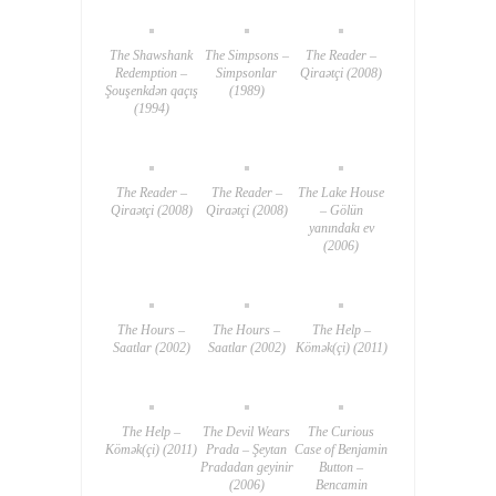
The Shawshank
The Simpsons –
The Reader –
Redemption –
Simpsonlar
Qiraətçi (2008)
Şouşenkdən qaçış
(1989)
(1994)
The Reader –
The Reader –
The Lake House
Qiraətçi (2008)
Qiraətçi (2008)
– Gölün
yanındakı ev
(2006)
The Hours –
The Hours –
The Help –
Saatlar (2002)
Saatlar (2002)
Kömək(çi) (2011)
The Help –
The Devil Wears
The Curious
Kömək(çi) (2011)
Prada – Şeytan
Case of Benjamin
Pradadan geyinir
Button –
(2006)
Bencamin