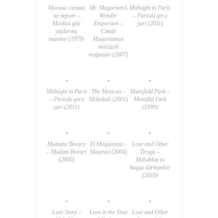
Москва слезам
Mr. Magorium’s
Midnight in Paris
не верит –
Wonder
– Parisdə gecə
Moskva göz
Emporium –
yarı (2011)
yaşlarına
Cənab
inanmır (1979)
Maqoriumun
möcüzəli
mağazası (2007)
Midnight in Paris
The Mexican –
Mansfield Park –
– Parisdə gecə
Meksikalı (2001)
Mensfild Park
yarı (2011)
(1999)
Madame Bovary
El Maquinista –
Love and Other
– Madam Bovari
Maşinist (2004)
Drugs –
(2000)
Məhəbbət və
başqa dərmanlar
(2010)
Love Story –
Love in the Time
Love and Other