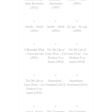
Anna Karenina
Anastasiya
(2001)
(2012)
(1997)
Amélie – Ameli
Amélie – Ameli
Acı aşk – Acı eşq
(2001)
(2001)
(2009)
A Beautiful Mind
The 9th Life of
The 9th Life of
– Gözəl dərrakə
Louis Drax – Lui
Louis Drax – Lui
(2001)
Draksın 9-cu
Draksın 9-cu
həyatı (2016)
həyatı (2016)
The 9th Life of
Austenland –
Austenland –
Louis Drax – Lui
Ostinlənd (2013)
Ostinlənd (2013)
Draksın 9-cu
həyatı (2016)
Carol – Kerol
The Chatterley
The Chatterley