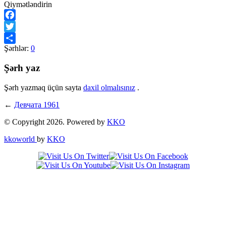
Qiymətləndirin
Facebook
Twitter
Şərhlər:
0
Share
Şərh yaz
Şərh yazmaq üçün sayta
daxil olmalısınız
.
←
Девчата 1961
© Copyright 2026. Powered by
KKO
kkoworld
by
KKO