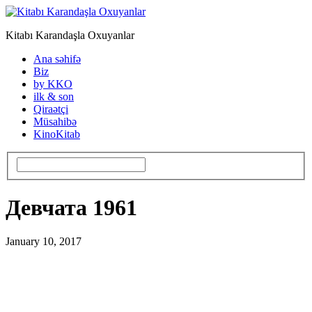
Kitabı Karandaşla Oxuyanlar
Ana səhifə
Biz
by KKO
ilk & son
Qiraətçi
Müsahibə
KinoKitab
Девчата 1961
January 10, 2017