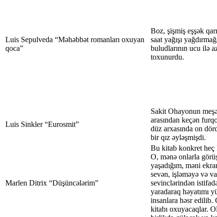
Boz, şişmiş eşşək qa
Luis Sepulveda “Məhəbbət romanları oxuyan
saat yağışı yağdırmağ
qoca”
buludlarının ucu ilə a
toxunurdu.
Sakit Ohayonun meşələ
arasından keçən furq
Luis Sinkler “Eurosmit”
düz arxasında on dörd 
bir qız əyləşmişdi.
Bu kitab konkret heç 
O, mənə onlarla görü
yaşadığım, məni ekra
sevən, işləməyə və var
Marlen Ditrix “Düşüncələrim”
sevinclərindən istifa
yaradaraq həyatımı y
insanlara həsr edilib. 
kitabı oxuyacaqlar. Ol