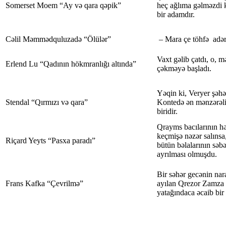
Somerset Moem “Ay və qara qəpik”
heç ağlıma gəlməzdi k
bir adamdır.
Cəlil Məmmədquluzadə “Ölülər”
– Mara çe töhfə adər
Vaxt gəlib çatdı, o, m
Erlend Lu “Qadının hökmranlığı altında”
çəkməyə başladı.
Yəqin ki, Veryer şəhə
Stendal “Qırmızı və qara”
Kontedə ən mənzərəli
biridir.
Qrayms bacılarının hə
keçmişə nəzər salınsa
Riçard Yeyts “Pasxa paradı”
bütün bəlalarının səbə
ayrılması olmuşdu.
Bir səhər gecənin na
Frans Kafka “Çevrilmə”
ayılan Qrezor Zamza 
yatağındaca əcaib bir 