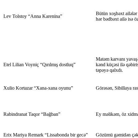
Bütün xoşbəxt ailələr 
Lev Tolstoy “Anna Karenina”
hər bədbəxt ailə isə 
Matəm karvanı yavaş-
Etel Lilian Voyniç “Qırılmış dostluq”
kənd küçəsi ilə qəbiri
təpəyə qalxdı.
Xulio Kortazar “Xana-xana oyunu”
Görəsən, Sibillaya ra
Rabindranat Taqor “Bağban”
Ey məlikəm, öz xidmət
Erix Mariya Remark “Lissabonda bir gecə”
Gözümü gəmidən çək