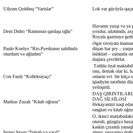
Uilyam Qoldinq “Varislər”
Lok var gücüylə qaçır
Havanın yaxşı və ya p
Deni Didro “Ramonun qardaşı oğlu”
yoxdur, adətimdir, ax
Royala gəzməyə gedi
Əgər rəvayətə inansaq
Paulo Koelyo “Rio-Pyedranın sahilində
düşən hər şey – yarpaq
oturdum və ağladım”
lələkləri – zamanla o
daşlara çevrilirlər.
Tətildə özəl məktəbd
onu, demək olar ki, 
Con Faulz “Kolleksiyaçı”
onların evi bir küçə s
işlədiyim tərəfinin dü
yerləşirdi.
DAŞ QIRINTILAR
DAĞ SİLSİLƏSİ
Markus Zuzak “Kitab oğrusu”
Hekayəmizi nəql edə
rəngləri və kitab oğr
O, ikinci mərtəbədəki
oturub, güzgüyə baxır
kəskin çıxıntılı yanaql
İrvinq Stoun “İztirab və vəcd”
alnını, peysərinə doğ