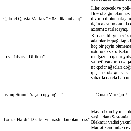
İlllər keçəcək və pol
Buendia güllələnməsi
Qabriel Qarsia Markes “Yüz illik tənhalıq”
divarın dibində daya
üçün atasının onu da 
axşamı xatırlacayaq.
Xırdaca bir yerə yüz 
adamlar torpağı təpikl
heç bir şeyin bitməmə
üstünü daşla örtsələr 
Lev Tolstoy “Dirilmə”
otcığazı nə qədər yol
və neft yandırıb nə qə
nə qədər ağacları doğ
quşları didərgin salsal
şəhərdə də elə bahardı
İrvinq Stoun “Yaşamaq yanğısı”
– Cənab Van Qoq! – 
Mayın ikinci yarısı bi
yaşlı adam Şestondan
Tomas Hardi “D’erbervill nəslindən olan Tess”
Blekmur vadisi yaxınl
Marlot kəndindəki evi