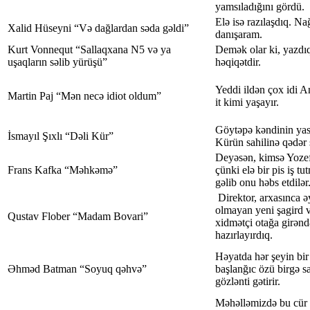
yamsıladığını gördü.
Elə isə razılaşdıq. Nağ
Xalid Hüseyni “Və dağlardan səda gəldi”
danışaram.
Kurt Vonnequt “Sallaqxana N5 və ya
Demək olar ki, yazdı
uşaqların səlib yürüşü”
həqiqətdir.
Yeddi ildən çox idi An
Martin Paj “Mən necə idiot oldum”
it kimi yaşayır.
Göytəpə kəndinin yas
İsmayıl Şıxlı “Dəli Kür”
Kürün sahilinə qədər 
Deyəsən, kimsə Yozef
Frans Kafka “Məhkəmə”
çünki elə bir pis iş t
gəlib onu həbs etdilər
Direktor, arxasınca 
olmayan yeni şagird v
Qustav Flober “Madam Bovari”
xidmətçi otağa girənd
hazırlayırdıq.
Həyatda hər şeyin bir
Əhməd Batman “Soyuq qəhvə”
başlanğıc özü birgə s
gözlənti gətirir.
Məhəlləmizdə bu cür 