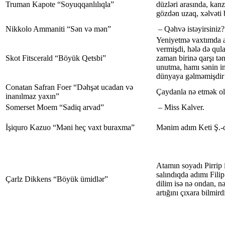
Truman Kapote “Soyuqqanlılıqla”
düzləri arasında, kanz
gözdən uzaq, xəlvəti b
Nikkolo Ammaniti “Sən və mən”
– Qəhvə istəyirsiniz?
Yeniyetmə vaxtımda a
vermişdi, hələ də qul
Skot Fitscerald “Böyük Qetsbi”
zaman birinə qarşı tə
unutma, hamı sənin i
dünyaya gəlməmişdir
Conatan Safran Foer “Dəhşət ucadan və
Çaydanla nə etmək ol
inanılmaz yaxın”
Somerset Moem “Sadiq arvad”
– Miss Kalver.
İşiquro Kazuo “Məni heç vaxt buraxma”
Mənim adım Keti Ş.-d
Atamın soyadı Pirrip 
salındıqda adımı Fili
Çarlz Dikkens “Böyük ümidlər”
dilim isə nə ondan, 
artığını çıxara bilmird