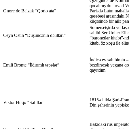
Qızlığında de Konflan
qocalmış dul arvad Vo
Onore de Balzak “Qorio ata”
Parisdə Latın məhəllə
qəsəbəsi arasındakı 
küçəsində bir ailə pan
Somersetşirdə yerləşə
sahibi Ser Uolter Ellio
Ceyn Ostin “Düşüncənin dəlilləri”
“baronetlər kitabı”-n
kitabı öz xoşu ilə əli
İndicə ev sahibimin 
Emili Bronte “İldırımlı təpələr”
bezdirəcək yeganə q
qayıtdım.
1815-ci ildə Şarl-Fr
Viktor Hüqo “Səfillər”
Din şəhərinin yepisko
Bakıdakı rus imperat