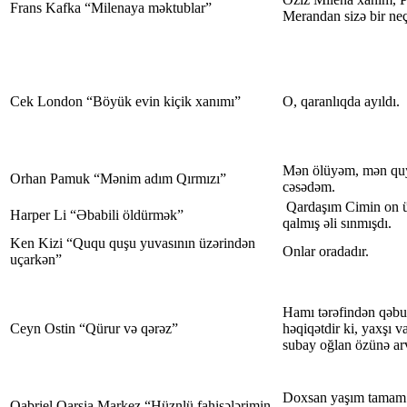
Frans Kafka “Milenaya məktublar”
Merandan sizə bir ne
Cek London “Böyük evin kiçik xanımı”
O, qaranlıqda ayıldı.
Mən ölüyəm, mən qu
Orhan Pamuk “Mənim adım Qırmızı”
cəsədəm.
Qardaşım Cimin on ü
Harper Li “Əbabili öldürmək”
qalmış əli sınmışdı.
Ken Kizi “Ququ quşu yuvasının üzərindən
Onlar oradadır.
uçarkən”
Hamı tərəfindən qəbul
Ceyn Ostin “Qürur və qərəz”
həqiqətdir ki, yaxşı v
subay oğlan özünə arv
Doxsan yaşım tamam
Qabriel Qarsia Markez “Hüznlü fahişələrimin