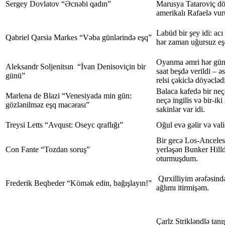
Sergey Dovlatov “Əcnəbi qadın”
Marusya Tataroviç dö
amerikalı Rafaelə vur
Labüd bir şey idi: a
Qabriel Qarsia Markes “Vəba günlərində eşq”
hər zaman uğursuz eşql
Oyanma əmri hər gün
Aleksandr Soljenitsın “İvan Denisoviçin bir
saat beşdə verildi – ə
günü”
relsi çəkiclə döyəclədi
Balaca kafedə bir neçə
Marlena de Blazi “Venesiyada min gün:
neçə ingilis və bir-iki 
gözlənilməz eşq macərası”
sakinlər var idi.
Treysi Letts “Avqust: Oseyc qraflığı”
Oğul evə gəlir və vali
Bir gecə Los-Ancelesi
Con Fante “Tozdan soruş”
yerləşən Bunker Hilld
oturmuşdum.
Qırxilliyim ərəfəsin
Frederik Beqbeder “Kömək edin, bağışlayın!”
ağlımı itirmişəm.
Çarlz Strikləndlə tanı