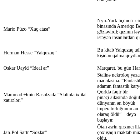
Nyu-York üçüncü ci
binasında Ameriqo Bo
Mario Püzo “Xaç atası”
gözləyirdi; qızının l
istəyən insanlardan qi
Bu kitab Yalquzaq ad
Herman Hesse “Yalquzaq”
kişidən qalma qeydlər
Oskar Uayld “İdeal ər”
Marqaret, bu gün Har
Stalinə nekroloq yaza
məqaləsinə: “Fantasti
adamın fantastik karye
Qoridə fəqir bir
Məmməd Əmin Rəsulzadə “Stalinlə ixtilal
pinəçi ailəsində doğ
xatirələri”
dünyanın ən böyük
imperatorluğunun ən 
olaraq öldü” – deyə
başlayır.
Ötən əsrin qırxıncı il
Jan-Pol Sartr “Sözlər”
çoxuşaqlı məktəb müə
oldu.