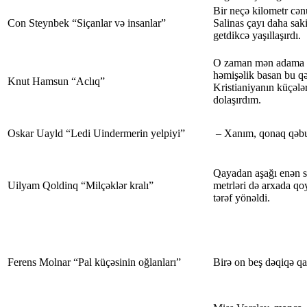
Bir neçə kilometr cənu
Con Steynbek “Siçanlar və insanlar”
Salinas çayı daha sakit
getdikcə yaşıllaşırdı.
O zaman mən adama 
həmişəlik basan bu qə
Knut Hamsun “Aclıq”
Kristianiyanın küçələ
dolaşırdım.
Oskar Uayld “Ledi Uindermerin yelpiyi”
– Xanım, qonaq qəbul
Qayadan aşağı enən s
Uilyam Qoldinq “Milçəklər kralı”
metrləri də arxada q
tərəf yönəldi.
Ferens Molnar “Pal küçəsinin oğlanları”
Birə on beş dəqiqə qal