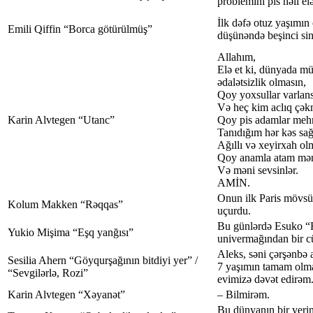
problemini pis həll e
İlk dəfə otuz yaşımın
Emili Qiffin “Borca götürülmüş”
düşünəndə beşinci si
Allahım,
Elə et ki, dünyada mü
ədalətsizlik olmasın,
Qoy yoxsullar varlans
Və heç kim aclıq çək
Karin Alvtegen “Utanc”
Qoy pis adamlar mehr
Tanıdığım hər kəs sağ
Ağıllı və xeyirxah ol
Qoy anamla atam məni
Və məni sevsinlər.
AMİN.
Onun ilk Paris mövs
Kolum Makken “Rəqqas”
uçurdu.
Bu günlərdə Esuko 
Yukio Mişima “Eşq yanğısı”
univermağından bir cü
Aleks, səni çərşənbə 
Sesilia Ahern “Göyqurşağının bitdiyi yer” /
7 yaşımın tamam olma
“Sevgilərlə, Rozi”
evimizə dəvət edirəm
Karin Alvtegen “Xəyanət”
– Bilmirəm.
Bu dünyanın bir yeri