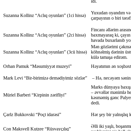
idi.
Yuxudan oyandım və 
Suzanna Kollinz “Aclıq oyunları” (1ci hissə)
çarpayının o biri tərə
Fincanı əllərim arasın
Suzanna Kollinz “Aclıq oyunları” (2ci hissə)
baxmayaraq ki, çayın i
havada buxarlanıb yo
Mən gözlərimi çəkməl
Suzanna Kollinz “Aclıq oyunları” (3cü hissə)
köhnəlmiş dərinin üst
külə tamaşa edirəm.
Orhan Pamuk “Məsumiyyət muzeyi”
Həyatımın ən xoşbəxt 
Mark Levi “Bir-birimizə demədiyimiz sözlər”
– Hə, necəyəm sənin
Marks dünyaya baxışı
– əvvəllər mənimlə he
Müriel Barberi “Kirpinin zərifliyi”
kəsməmiş gənc Palyer
dedi.
Çarlz Bukkovski “Poçt idarəsi”
Hər şey bir yalnışlıq 
Əlli iki yaşlı, boşanmı
Con Maksvell Kutzee “Rüsvayçılıq”