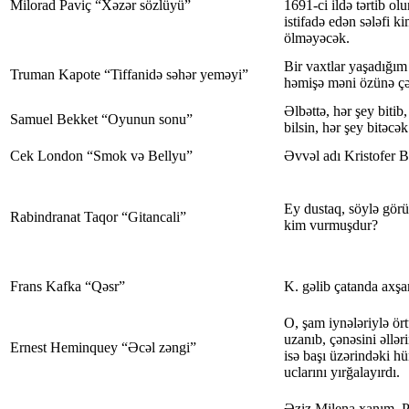
Milorad Paviç “Xəzər sözlüyü”
1691-ci ildə tərtib o
istifadə edən sələfi ki
ölməyəcək.
Bir vaxtlar yaşadığım 
Truman Kapote “Tiffanidə səhər yeməyi”
həmişə məni özünə çə
Əlbəttə, hər şey bitib
Samuel Bekket “Oyunun sonu”
bilsin, hər şey bitəcək
Cek London “Smok və Bellyu”
Əvvəl adı Kristofer Be
Ey dustaq, söylə gör
Rabindranat Taqor “Gitancali”
kim vurmuşdur?
Frans Kafka “Qəsr”
K. gəlib çatanda axş
O, şam iynələriylə ör
uzanıb, çənəsini əllə
Ernest Heminquey “Əcəl zəngi”
isə başı üzərindəki h
uclarını yırğalayırdı.
Əziz Milena xanım, P