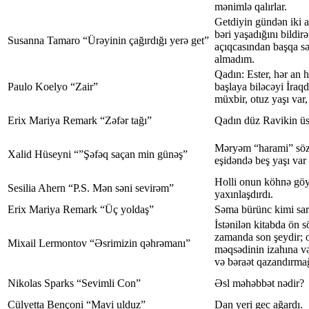
mənimlə qalırlar.
Getdiyin gündən iki a
bəri yaşadığını bildirə
Susanna Tamaro “Ürəyinin çağırdığı yerə get”
açıqcasından başqa s
almadım.
Qadın: Ester, hər an h
Paulo Koelyo “Zair”
başlaya biləcəyi İraq
müxbir, otuz yaşı var,
Erix Mariya Remark “Zəfər tağı”
Qadın düz Ravikin üst
Məryəm “harami” söz
Xalid Hüseyni “”Şəfəq saçan min günəş”
eşidəndə beş yaşı var 
Holli onun köhnə göy
Sesilia Ahern “P.S. Mən səni sevirəm”
yaxınlaşdırdı.
Erix Mariya Remark “Üç yoldaş”
Səma bürünc kimi sarı
İstənilən kitabda ön s
zamanda son şeydir; o
Mixail Lermontov “Əsrimizin qəhrəmanı”
məqsədinin izahına və
və bəraət qazandırmağ
Nikolas Sparks “Sevimli Con”
Əsl məhəbbət nədir?
Cülyetta Bençoni “Mavi ulduz”
Dan yeri gec ağardı.