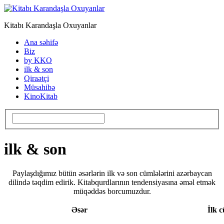
Kitabı Karandaşla Oxuyanlar
Ana səhifə
Biz
by KKO
ilk & son
Qiraətçi
Müsahibə
KinoKitab
ilk & son
Paylaşdığımız bütün əsərlərin ilk və son cümlələrini azərbaycan
dilində təqdim edirik. Kitabqurdlarının tendensiyasına əməl etmək
müqəddəs borcumuzdur.
Əsər
İlk 