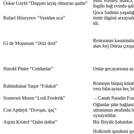
Miss Vorsley, məncə, s
Oskar Uayld “Diqqətə layiq olmayan qadın”
İngilis bağ evində qal
Qoca Sәdinin yaşadığı 
Rafael Hüseynov “Vaxtdan uca”
ömür ülgüsü arxayınlı
idi.
Restoranın kassirində
Gi de Mopassan “Əziz dost”
alan Jorj Dürua çıxışa
Harold Pinter “Cırtdanlar”
Onlar gecəyarısına az 
Romeşin hüquq imtaha
Rabindranat Taqor “Fəlakət”
verə biləcəyinə heç bi
Somerset Moem “Ledi Frederik”
– Cənab Paradin Foul
Oğlanlar şitin bağland
Con Apdayk “Dovşan, qaç”
sütununun ətrafında b
oynayırdılar.
Aqota Kristof “Qalın dəftər”
Biz Böyük Şəhərdən g
Holkomb qəsəbəsi qər