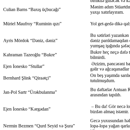
birlikdə güləcək və k
Mənim adım Stüartdır
Culian Barns “Baxış üçbucağı”
yaxşı xatırlayıram.
Müriel Maufroy “Ruminin qızı”
Yol get-gedə dikə qalx
Bu sətirləri yazankə
Ayris Mördok “Dəniz, dəniz”
dəniz parıldamaqdan
yumşaq işığında şəfəq
Bukre heç neçə dəfə 
Kahraman Tazeoğlu “Bukre”
bilmirdi.
Əzizim, pəncərəni bağ
Ejen İonesko “Stullar”
gəlir və ağcaqanadlar
On beş yaşımda sarılı
Bernhard Şlink “Qiraətçi”
tutulmuşdum.
Bu dəftərlər Antuan R
Jan-Pol Sartr “Ürəkbulanma”
arasından tapılıb.
– Bu da! Gör necə lo
Ejen İonesko “Kərgədan”
bizdən almaq istəmir.
Gecə yuxusundan həl
Nermin Bezmen “Qurd Seyid və Şura”
lopa-lopa yağan qarla