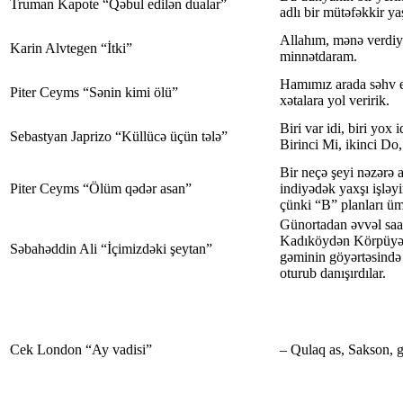
Truman Kapote “Qəbul edilən dualar”
adlı bir mütəfəkkir ya
Allahım, mənə verdiyi
Karin Alvtegen “İtki”
minnətdaram.
Hamımız arada səhv ed
Piter Ceyms “Sənin kimi ölü”
xətalara yol veririk.
Biri var idi, biri yox i
Sebastyan Japrizo “Küllücə üçün tələ”
Birinci Mi, ikinci Do
Bir neçə şeyi nəzərə 
Piter Ceyms “Ölüm qədər asan”
indiyədək yaxşı işləyir
çünki “B” planları üm
Günortadan əvvəl saa
Kadıköydən Körpüyə 
Səbahəddin Ali “İçimizdəki şeytan”
gəminin göyərtəsində
oturub danışırdılar.
Cek London “Ay vadisi”
– Qulaq as, Sakson, 