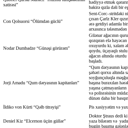
hədiyyə etmək qərarı
xatirəsi”
bakirə qızla dəli bir 
Sent-Corc–stritdəki 
çıxan Çarlz Kler qızı
Con Qolsuorsi “Ölümdən güclü”
ərə getdiyi adamla bi
arxasınca tələsmədən 
Gilənar ağacının qur
qozqıran elə həyəcan 
oxuyurdu ki, xalam əl
Nodar Dumbadze “Günəşi görürəm”
qoydu, üçayaqlı stulu
ağacın altında oturdu
başladı.
“Qum dəryasının kapi
şəhəri qorxu altında 
soyğunçuluqla məşğul 
Jorji Amadu “Qum dəryasının kapitanları”
başına buraxılan hərək
yaşına çatmayanların i
və polisrəisinin müdax
dünən daha bir basqın
İldiko von Kürti “Qəlb titrəyişi”
Pis xasiyyətim və yax
Doktor Ştraus dedi ki 
Deniel Kiz “Elcernon üçün güllər”
yaza bilərəm və yadı
bugün başıma gələnlər