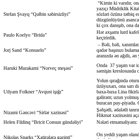
“Kimin ki varıdır, ona
yazıçı Müdriklik Kit
Stefan Şvayq “Qəlbin səbirsizliyi”
sözləri özünə tətbiq e
düzgünlüyünü asanca 
ki çox danışıb, ona da
Hər axşamı lurd kafel
Paulo Koelyo “Brida”
keçirirdik.
– Bəli, bəli, xanımlar,
Jorj Sand “Konsuelo”
qədər başınızı bulamay
aranızda ən ağıllı, ə
Onda 37 yaşım var id
Haruki Murakami “Norveç meşəsi”
sərnişin kreslosunda
Yolun qırağında otur
üzüyuxarı, ona sarı d
Uilyam Folkner “Avqust işığı”
baxa-baxa Lina fikir
gəlirəm; uzun yolmu
buracan pay-piyada.
Şəfqətli, ədalətli tanrı
Nizami Gəncəvi “Sirlər xəzinəsi”
Hikmət xəzinəsini açan
Helen Fildinq “Bricit Consun gündəliyi”
Nələri etməməliyəm:
On yeddi yaşım olan
Nikolas Sparks “Xatirələrə gəzinti”