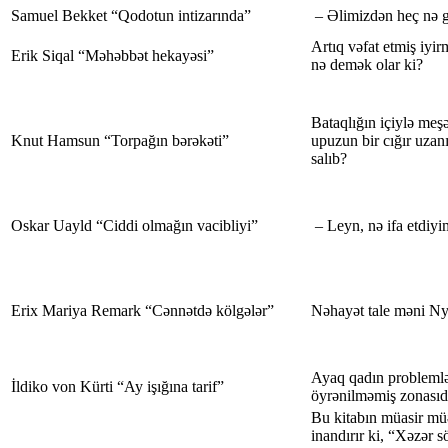
Samuel Bekket “Qodotun intizarında”
– Əlimizdən heç nə g
Artıq vəfat etmiş iyir
Erik Siqal “Məhəbbət hekayəsi”
nə demək olar ki?
Bataqlığın içiylə meş
Knut Hamsun “Torpağın bərəkəti”
upuzun bir cığır uzan
salıb?
Oskar Uayld “Ciddi olmağın vacibliyi”
– Leyn, nə ifa etdiyim
Erix Mariya Remark “Cənnətdə kölgələr”
Nəhayət tale məni Ny
Ayaq qadın problemlə
İldiko von Kürti “Ay işığına tarif”
öyrənilməmiş zonasıdı
Bu kitabın müasir mü
inandırır ki, “Xəzər 