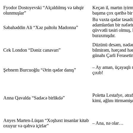
Fyodor Dostoyevski “Alçaldılmış və təhqir
Keçən il, martın iyir
olunmuşlar”
başıma çox qəribə bir 
Bu vaxta qədər təsad
adamlardan bir nəfər
Səbahəddin Ali “Xəz paltolu Madonna”
qüvvətli təsiri olmuş,
buraxmışdır.
Düzünü desəm, nədən
Cek London “Dəniz canavarı”
bilmirəm, hərçənd hər
günahı Çarli Feraseti
– Ay aman, üçayaqlı
Şebnem Burcuoğlu “Ərin qədər danış”
çıxıb!
Poletta Lestafye, ətr
Anna Qavalda “Sadəcə birlikdə”
kimi, ağlını itirməmiş
Anyes Marten-Lüqan “Xoşbəxt insanlar kitab
– Ana, nə olar…
oxuyur və qəhvə içirlər”