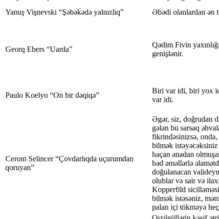
Yanuş Vişnevski “Şəbəkədə yalnızlıq”
Əbədi olanlardan ən te
Qədim Fivin yaxınlığı
Georq Ebers “Uarda”
genişlənir.
Biri var idi, biri yox 
Paulo Koelyo “On bir dəqiqə”
var idi.
Əgər, siz, doğrudan 
gələn bu sarsaq əhva
fikrindəsinizsə, onda,
bilmək istəyəcəksiniz
haçan anadan olmuşam
Cerom Selincer “Çovdarlıqda uçurumdan
bəd əməllərlə əlamət
qoruyan”
doğulanacan valideynl
olublar və sair və ilax
Kopperfild sicilləməs
bilmək istəsəniz, mə
palan içi tökməyə he
Qızılgüllərin kəsif ət