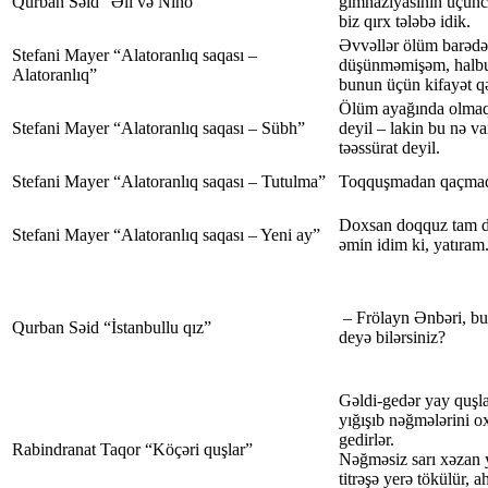
Qurban Səid “Əli və Nino”
gimnaziyasının üçünc
biz qırx tələbə idik.
Əvvəllər ölüm barədə
Stefani Mayer “Alatoranlıq saqası –
düşünməmişəm, halbuk
Alatoranlıq”
bunun üçün kifayət q
Ölüm ayağında olmaq
Stefani Mayer “Alatoranlıq saqası – Sübh”
deyil – lakin bu nə va
təəssürat deyil.
Stefani Mayer “Alatoranlıq saqası – Tutulma”
Toqquşmadan qaçma
Doxsan doqquz tam d
Stefani Mayer “Alatoranlıq saqası – Yeni ay”
əmin idim ki, yatıram
– Frölayn Ənbəri, bu
Qurban Səid “İstanbullu qız”
deyə bilərsiniz?
Gəldi-gedər yay quşl
yığışıb nəğmələrini o
gedirlər.
Rabindranat Taqor “Köçəri quşlar”
Nəğməsiz sarı xəzan ya
titrəşə yerə tökülür, 