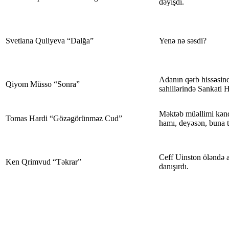
dəyişdi.
Svetlana Quliyeva “Dalğa”
Yenə nə səsdi?
Adanın qərb hissəsind
Qiyom Müsso “Sonra”
sahillərində Sankati H
Məktəb müəllimi kəndi
Tomas Hardi “Gözəgörünməz Cud”
hamı, deyəsən, buna t
Ceff Uinston öləndə ar
Ken Qrimvud “Təkrar”
danışırdı.