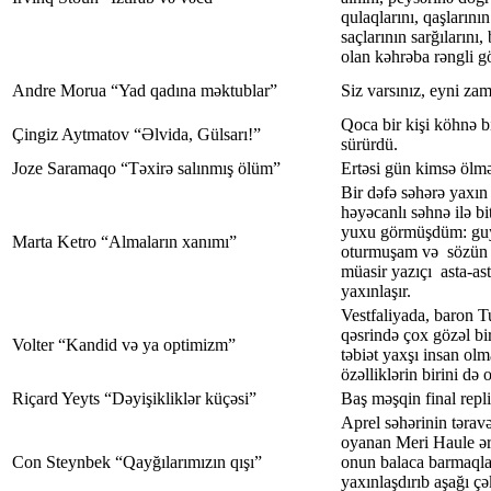
qulaqlarını, qaşlarını
saçlarının sarğılarını,
olan kəhrəba rəngli gö
Andre Morua “Yad qadına məktublar”
Siz varsınız, eyni z
Qoca bir kişi köhnə b
Çingiz Aytmatov “Əlvida, Gülsarı!”
sürürdü.
Joze Saramaqo “Təxirə salınmış ölüm”
Ertəsi gün kimsə ölmə
Bir dəfə səhərə yaxın
həyəcanlı səhnə ilə bi
yuxu görmüşdüm: gu
Marta Ketro “Almaların xanımı”
oturmuşam və sözün 
müasir yazıçı asta-a
yaxınlaşır.
Vestfaliyada, baron 
qəsrində çox gözəl bi
Volter “Kandid və ya optimizm”
təbiət yaxşı insan ol
özəlliklərin birini də
Riçard Yeyts “Dəyişikliklər küçəsi”
Baş məşqin final replik
Aprel səhərinin təravətl
oyanan Meri Haule ər
Con Steynbek “Qayğılarımızın qışı”
onun balaca barmaqla
yaxınlaşdırıb aşağı ç