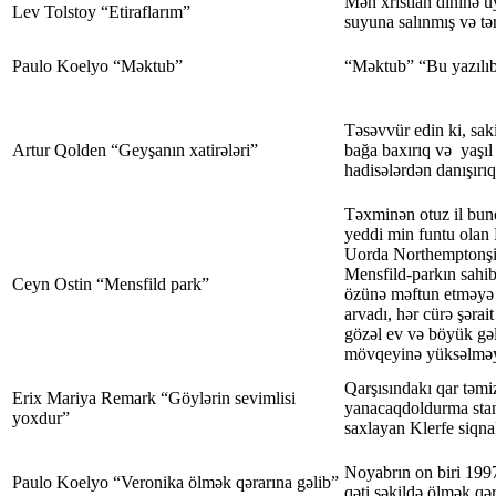
Mən xristian dininə u
Lev Tolstoy “Etiraflarım”
suyuna salınmış və tə
Paulo Koelyo “Məktub”
“Məktub” “Bu yazılıb
Təsəvvür edin ki, sak
Artur Qolden “Geyşanın xatirələri”
bağa baxırıq və yaşıl
hadisələrdən danışırıq
Təxminən otuz il bun
yeddi min funtu olan
Uorda Northemptonşir
Mensfild-parkın sahi
Ceyn Ostin “Mensfild park”
özünə məftun etməyə 
arvadı, hər cürə şəra
gözəl ev və böyük gəl
mövqeyinə yüksəlməy
Qarşısındakı qar təmi
Erix Mariya Remark “Göylərin sevimlisi
yanacaqdoldurma stan
yoxdur”
saxlayan Klerfe siqnal
Noyabrın on biri 1997
Paulo Koelyo “Veronika ölmək qərarına gəlib”
qəti şəkildə ölmək qər