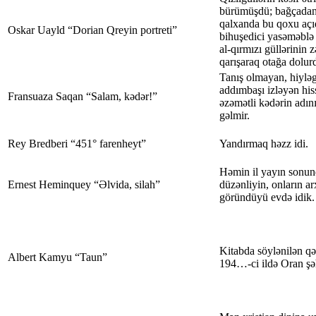
bürümüşdü; bağçadan 
qalxanda bu qoxu açıq 
Oskar Uayld “Dorian Qreyin portreti”
bihuşedici yasəməblə 
al-qırmızı güllərinin z
qarışaraq otağa dolur
Tanış olmayan, hiyləg
addımbaşı izləyən hi
Fransuaza Saqan “Salam, kədər!”
əzəmətli kədərin adı
gəlmir.
Rey Bredberi “451° farenheyt”
Yandırmaq həzz idi.
Həmin il yayın sonun
Ernest Heminquey “Əlvida, silah”
düzənliyin, onların ar
göründüyü evdə idik.
Kitabda söylənilən qə
Albert Kamyu “Taun”
194…-ci ildə Oran şə