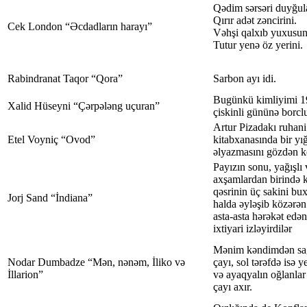
Qədim sərsəri duyğul
Qırır adət zəncirini.
Cek London “Əcdadların harayı”
Vəhşi qalxıb yuxusu
Tutur yenə öz yerini.
Rabindranat Taqor “Qora”
Sarbon ayı idi.
Bugünkü kimliyimi 197
Xalid Hüseyni “Çərpələng uçuran”
çiskinli gününə borc
Artur Pizadakı ruhani
Etel Voyniç “Ovod”
kitabxanasında bir yı
əlyazmasını gözdən ke
Payızın sonu, yağışlı
axşamlardan birində k
qəsrinin üç sakini buxa
Jorj Sand “İndiana”
halda əyləşib közərə
asta-asta hərəkət edən
ixtiyari izləyirdilər
Mənim kəndimdən sağ
Nodar Dumbadze “Mən, nənəm, İliko və
çayı, sol tərəfdə isə y
İllarion”
və ayaqyalın oğlanlar
çayı axır.