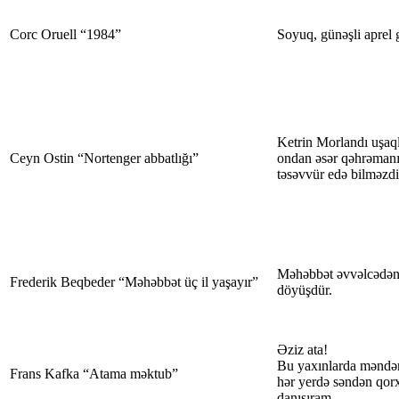
Corc Oruell “1984”
Soyuq, günəşli aprel 
Ketrin Morlandı uşaq
Ceyn Ostin “Nortenger abbatlığı”
ondan əsər qəhrəmanı 
təsəvvür edə bilməzdi
Məhəbbət əvvəlcədən
Frederik Beqbeder “Məhəbbət üç il yaşayır”
döyüşdür.
Əziz ata!
Bu yaxınlarda məndən
Frans Kafka “Atama məktub”
hər yerdə səndən qo
danışıram.