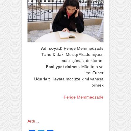
Ad, soyad:
Fəriqə Məmmədzadə
Təhsil:
Bakı Musiqi Akademiyası,
musiqişünas, doktorant
Fəaliyyət dairəsi:
Müəllimə və
YouTuber
Uğurlar:
Həyata möcüzə kimi yanaşa
bilmək
Fəriqə Məmmədzadə
Ardı…