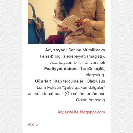
Ad, soyad:
Səbinə Mütəllimova
Təhsil:
İngilis ədəbiyyatı (magistr),
Azərbaycan Dillər Universiteti
Fəaliyyət dairəsi:
Tərcüməçilik,
bloqçuluq.
Uğurlar:
Kitab tərcümələri. Ələlxüsus
Liam Foksun “Şahə qalxan dalğalar”
əsərinin tərcüməsi. (Ön sözün tərcüməsi:
Orxan Amaşov)
leylekxelife.blogspot.com
Ardı…