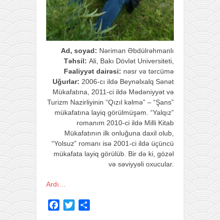
Ad, soyad:
Nəriman Əbdülrəhmanlı
Təhsil:
Ali, Bakı Dövlət Universiteti
,
Fəaliyyət dairəsi:
nəsr və tərcümə
Uğurlar:
2006-cı ildə Beynəlxalq Sənət
Mükafatına, 2011-ci ildə Mədəniyyət və
Turizm Nazirliyinin “Qızıl kəlmə” – “Şans”
mükafatına layiq görülmüşəm. “Yalqız”
romanım 2010-ci ildə Milli Kitab
Mükafatının ilk onluğuna daxil olub,
“Yolsuz” romanı isə 2001-ci ildə üçüncü
mükafata layiq görülüb. Bir də ki, gözəl
və səviyyəli oxucular.
Ardı…
F
T
S
a
w
h