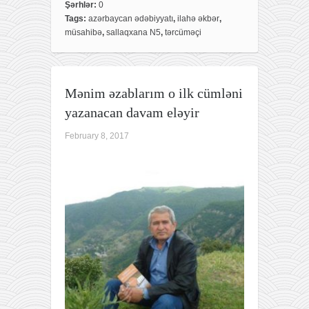
e
t
r
Şərhlər:
0
Tags:
azərbaycan ədəbiyyatı
,
ilahə əkbər
,
b
t
e
müsahibə
,
sallaqxana N5
,
tərcüməçi
o
e
o
r
k
Mənim əzablarım o ilk cümləni
yazanacan davam eləyir
February 8, 2017