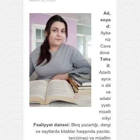
Ad,
soya
d:
Aybə
niz
Cava
dova
Təhs
il:
Azərb
ayca
n dili
və
ədəbi
yyatı
müəlli
mliyi
Fəaliyyət dairəsi:
Bloq yazarlığı, dərgi
və saytlarda kitablar haqqında yazılar,
tərcüməçi və müəllim