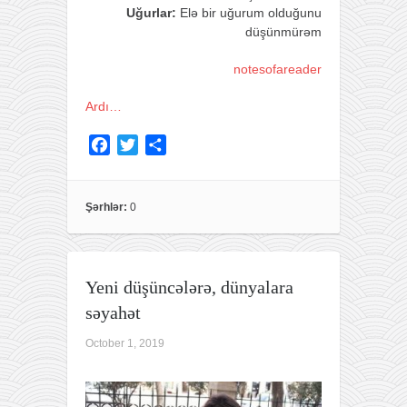
Uğurlar:
Elə bir uğurum olduğunu
düşünmürəm
notesofareader
Ardı…
F
T
S
a
w
h
c
i
a
e
t
r
Şərhlər:
0
b
t
e
o
e
o
r
Yeni düşüncələrə, dünyalara
k
səyahət
October 1, 2019