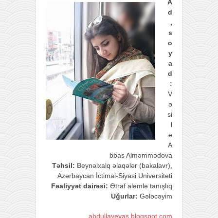
A
d
,
s
o
y
a
d
:
V
ə
si
l
ə
A
bbas Alməmmədova
Təhsil:
Beynəlxalq əlaqələr (bakalavr),
Azərbaycan İctimai-Siyasi Universiteti
Fəaliyyət dairəsi:
Ətraf aləmlə tanışlıq
Uğurlar:
Gələcəyim
abdullayevas.blogspot.com