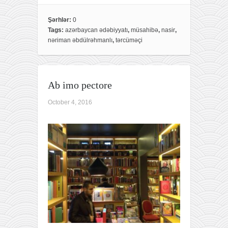
c
i
a
e
t
r
Şərhlər:
0
Tags:
azərbaycan ədəbiyyatı
,
müsahibə
,
nasir
,
b
t
e
nəriman əbdülrəhmanlı
,
tərcüməçi
o
e
o
r
k
Ab imo pectore
October 4, 2016