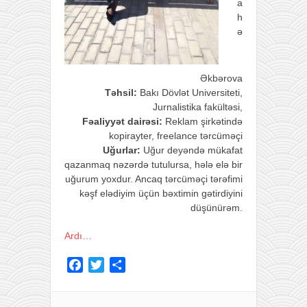
a
h
ə
Əkbərova
Təhsil:
Bakı Dövlət Universiteti,
Jurnalistika fakültəsi
,
Fəaliyyət dairəsi:
Reklam şirkətində
kopirayter, freelance tərcüməçi
Uğurlar:
Uğur deyəndə mükafat
qazanmaq nəzərdə tutulursa, hələ elə bir
uğurum yoxdur. Ancaq tərcüməçi tərəfimi
kəşf elədiyim üçün bəxtimin gətirdiyini
düşünürəm.
Ardı…
F
T
S
a
w
h
c
i
a