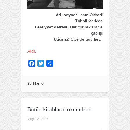
Ad, soyad:
İlham Əkbərli
Təhsil:
Xaricdə
Fəaliyyət dairəsi:
Hər cür reklam və
çap işi
Uğurlar:
Sizə də uğurlar…
Ardı…
F
T
S
a
w
h
c
i
a
e
t
r
Şərhlər:
0
b
t
e
o
e
o
r
Bütün kitablara toxunulsun
k
May 12, 2016