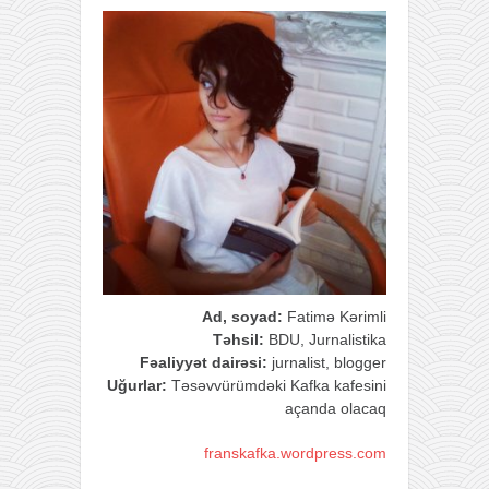
Ad, soyad:
Fatimə Kərimli
Təhsil:
BDU, Jurnalistika
Fəaliyyət dairəsi:
jurnalist, blogger
Uğurlar:
Təsəvvürümdəki Kafka kafesini
açanda olacaq
franskafka.wordpress.com