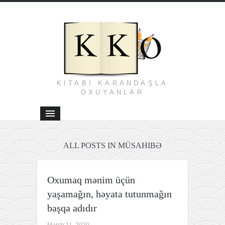
KITABI KARANDAŞLA
OXUYANLAR
ALL POSTS IN MÜSAHIBƏ
Oxumaq mənim üçün
yaşamağın, həyata tutunmağın
başqa adıdır
March 11, 2020