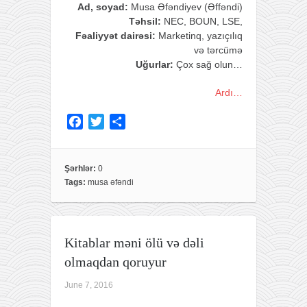
Ad, soyad:
Musa Əfəndiyev (Əffəndi)
Təhsil:
NEC, BOUN, LSE
,
Fəaliyyət dairəsi:
Marketinq, yazıçılıq
və tərcümə
Uğurlar:
Çox sağ olun…
Ardı…
F
T
S
a
w
h
c
i
a
e
t
r
Şərhlər:
0
Tags:
musa əfəndi
b
t
e
o
e
o
r
k
Kitablar məni ölü və dəli
olmaqdan qoruyur
June 7, 2016