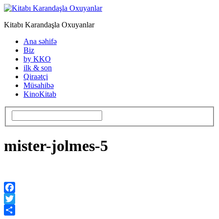
Kitabı Karandaşla Oxuyanlar
Ana səhifə
Biz
by KKO
ilk & son
Qiraətçi
Müsahibə
KinoKitab
mister-jolmes-5
Facebook
Twitter