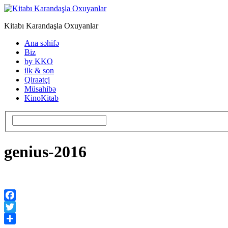
Kitabı Karandaşla Oxuyanlar
Ana səhifə
Biz
by KKO
ilk & son
Qiraətçi
Müsahibə
KinoKitab
genius-2016
Facebook
Twitter