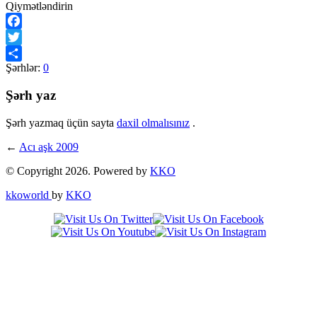
Qiymətləndirin
Facebook
Twitter
Şərhlər:
0
Share
Şərh yaz
Şərh yazmaq üçün sayta
daxil olmalısınız
.
←
Acı aşk 2009
© Copyright 2026. Powered by
KKO
kkoworld
by
KKO