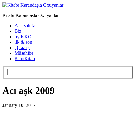
Kitabı Karandaşla Oxuyanlar
Ana səhifə
Biz
by KKO
ilk & son
Qiraətçi
Müsahibə
KinoKitab
Acı aşk 2009
January 10, 2017