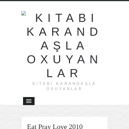
KITABI KARANDAŞLA
OXUYANLAR
←
Eat Pray Love 2010
Eat