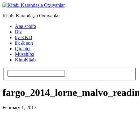
Kitabı Karandaşla Oxuyanlar
Ana səhifə
Biz
by KKO
ilk & son
Qiraətçi
Müsahibə
KinoKitab
fargo_2014_lorne_malvo_readi
February 1, 2017