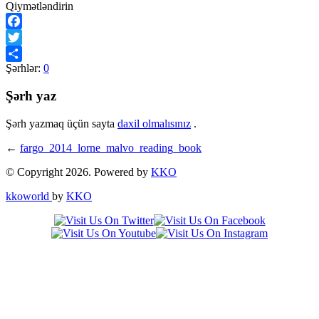
Qiymətləndirin
Facebook
Twitter
Şərhlər:
0
Share
Şərh yaz
Şərh yazmaq üçün sayta
daxil olmalısınız
.
←
fargo_2014_lorne_malvo_reading_book
© Copyright 2026. Powered by
KKO
kkoworld
by
KKO