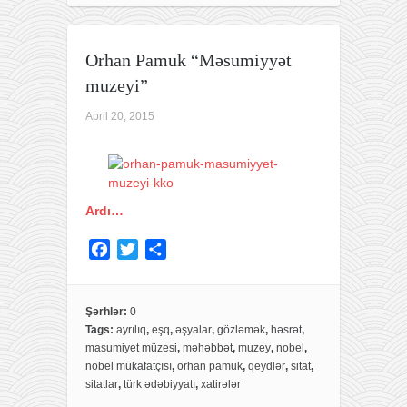
o
r
k
Orhan Pamuk “Məsumiyyət
muzeyi”
April 20, 2015
Ardı…
F
T
S
a
w
h
c
i
a
e
t
r
Şərhlər:
0
Tags:
ayrılıq
,
eşq
,
əşyalar
,
gözləmək
,
həsrət
,
b
t
e
masumiyet müzesi
,
məhəbbət
,
muzey
,
nobel
,
o
e
nobel mükafatçısı
,
orhan pamuk
,
qeydlər
,
sitat
,
o
r
sitatlar
,
türk ədəbiyyatı
,
xatirələr
k