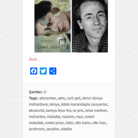
Ardı…
F
T
S
a
w
h
c
i
a
e
t
r
Şərhlər:
0
Tags:
aforizmlər
,
alim
,
cyril geli
,
ikinci dünya
b
t
e
müharibəsi
,
kimya
,
kitabı karandaşla oxuyanlar
,
o
e
kkoworld
,
lamiya blue-fox
,
le prix
,
leise meitner
,
o
r
müharibə
,
mükafat
,
nasizm
,
nazi
,
nobel
k
mükafatı
,
nobel prize
,
ödül
,
otto hahn
,
otto han
,
professor
,
qeydlər
,
sitatlar