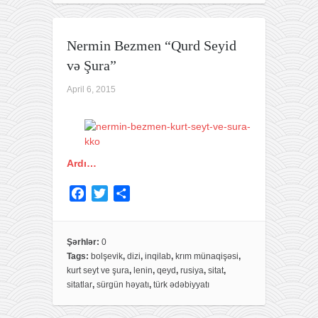
Nermin Bezmen “Qurd Seyid
və Şura”
April 6, 2015
Ardı…
F
T
S
a
w
h
c
i
a
e
t
r
Şərhlər:
0
Tags:
bolşevik
,
dizi
,
inqilab
,
krım münaqişəsi
,
b
t
e
kurt seyt ve şura
,
lenin
,
qeyd
,
rusiya
,
sitat
,
o
e
sitatlar
,
sürgün həyatı
,
türk ədəbiyyatı
o
r
k