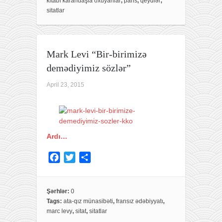
kitabı karandaşla oxuyanlar
,
paris
,
qeydlər
,
o
r
sitatlar
k
Mark Levi “Bir-birimizə
demədiyimiz sözlər”
April 23, 2015
Ardı…
F
T
S
a
w
h
c
i
a
e
t
r
Şərhlər:
0
Tags:
ata-qız münasibəti
,
fransız ədəbiyyatı
,
b
t
e
marc levy
,
sitat
,
sitatlar
o
e