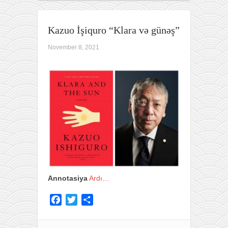
Kazuo İşiquro “Klara və günəş”
November 8, 2021
Annotasiya
Ardı…
F
T
S
a
w
h
c
i
a