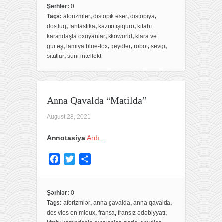
e
t
r
Şərhlər:
0
Tags:
aforizmlər
,
distopik əsər
,
distopiya
,
b
t
e
dostluq
,
fantastika
,
kazuo işiquro
,
kitabı
o
e
karandaşla oxuyanlar
,
kkoworld
,
klara və
o
r
günəş
,
lamiya blue-fox
,
qeydlər
,
robot
,
sevgi
,
k
sitatlar
,
süni intellekt
Anna Qavalda “Matilda”
August 28, 2021
Annotasiya
Ardı…
F
T
S
a
w
h
c
i
a
e
t
r
Şərhlər:
0
Tags:
aforizmlər
,
anna gavalda
,
anna qavalda
,
b
t
e
des vies en mieux
,
fransa
,
fransız ədəbiyyatı
,
o
e