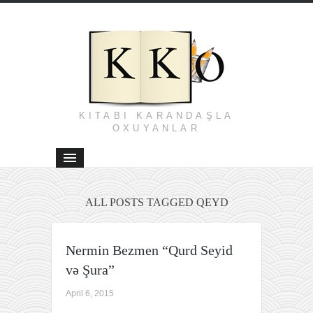
KITABI KARANDAŞLA
OXUYANLAR
ALL POSTS TAGGED QEYD
Nermin Bezmen “Qurd Seyid
və Şura”
April 6, 2015