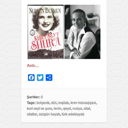
Ardı…
F
T
S
a
w
h
c
i
a
e
t
r
Şərhlər:
0
Tags:
bolşevik
,
dizi
,
inqilab
,
krım münaqişəsi
,
b
t
e
kurt seyt ve şura
,
lenin
,
qeyd
,
rusiya
,
sitat
,
o
e
sitatlar
,
sürgün həyatı
,
türk ədəbiyyatı
o
r
k