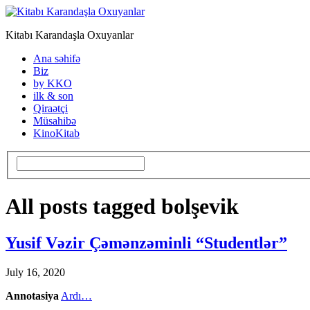
Kitabı Karandaşla Oxuyanlar
Ana səhifə
Biz
by KKO
ilk & son
Qiraətçi
Müsahibə
KinoKitab
All posts tagged bolşevik
Yusif Vəzir Çəmənzəminli “Studentlər”
July 16, 2020
Annotasiya
Ardı…