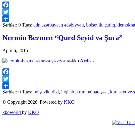
Facebook
Twitter
Şərhlər:
0
Tags:
adr
,
azərbaycan ədəbiyyatı
,
bolşevik
,
çarlıq
,
demokrat
Share
Nermin Bezmen “Qurd Seyid və Şura”
April 6, 2015
Ardı…
Facebook
Twitter
Şərhlər:
0
Tags:
bolşevik
,
dizi
,
inqilab
,
krım münaqişəsi
,
kurt seyt ve 
Share
© Copyright 2026. Powered by
KKO
kkoworld
by
KKO