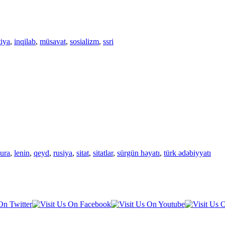
iya
,
inqilab
,
müsavat
,
sosializm
,
ssri
şura
,
lenin
,
qeyd
,
rusiya
,
sitat
,
sitatlar
,
sürgün həyatı
,
türk ədəbiyyatı