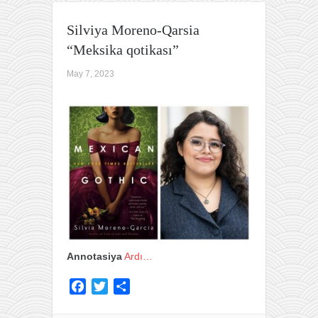
Silviya Moreno-Qarsia
“Meksika qotikası”
May 7, 2023
Annotasiya
Ardı…
F
T
S
a
w
h