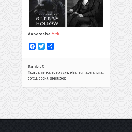
Annotasiya
Ardı…
F
T
S
a
w
h
c
i
a
e
t
r
Şərhlər:
0
Tags:
amerika ədəbiyyatı
,
əfsanə
,
macəra
,
pirat
,
b
t
e
qorxu
,
qotika
,
sərgüzəşt
o
e
o
r
k