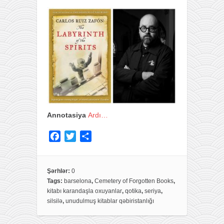
Annotasiya
Ardı…
F
T
S
a
w
h
c
i
a
e
t
r
Şərhlər:
0
Tags:
barselona
,
Cemetery of Forgotten Books
,
b
t
e
kitabı karandaşla oxuyanlar
,
qotika
,
seriya
,
o
e
silsilə
,
unudulmuş kitablar qəbiristanlığı
o
r
k