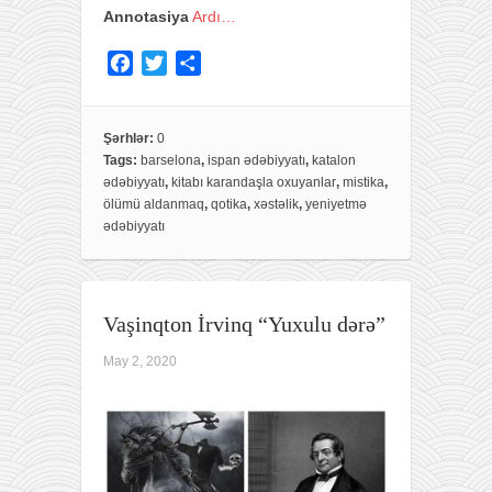
Annotasiya
Ardı…
F
T
S
a
w
h
c
i
a
e
t
r
Şərhlər:
0
Tags:
barselona
,
ispan ədəbiyyatı
,
katalon
b
t
e
ədəbiyyatı
,
kitabı karandaşla oxuyanlar
,
mistika
,
o
e
ölümü aldanmaq
,
qotika
,
xəstəlik
,
yeniyetmə
o
r
ədəbiyyatı
k
Vaşinqton İrvinq “Yuxulu dərə”
May 2, 2020