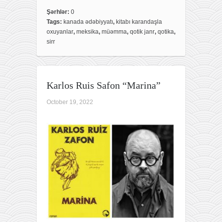
c
i
a
e
t
r
Şərhlər:
0
Tags:
kanada ədəbiyyatı
,
kitabı karandaşla
b
t
e
oxuyanlar
,
meksika
,
müəmma
,
qotik janr
,
qotika
,
o
e
sirr
o
r
k
Karlos Ruis Safon “Marina”
October 19, 2022