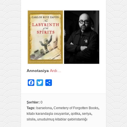
Annotasiya
Ardı…
F
T
S
a
w
h
c
i
a
e
t
r
Şərhlər:
0
Tags:
barselona
,
Cemetery of Forgotten Books
,
b
t
e
kitabı karandaşla oxuyanlar
,
qotika
,
seriya
,
o
e
silsilə
,
unudulmuş kitablar qəbiristanlığı
o
r