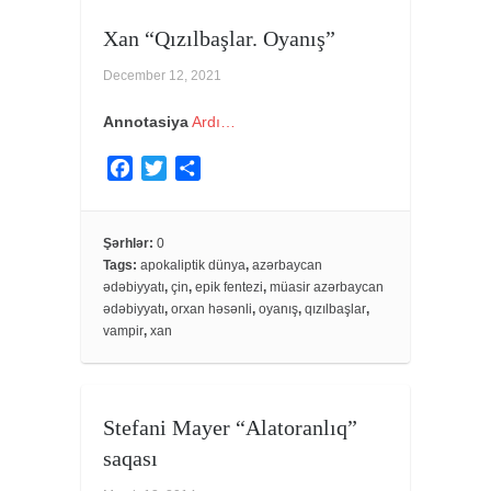
Xan “Qızılbaşlar. Oyanış”
December 12, 2021
Annotasiya
Ardı…
F
T
S
a
w
h
c
i
a
e
t
r
Şərhlər:
0
Tags:
apokaliptik dünya
,
azərbaycan
b
t
e
ədəbiyyatı
,
çin
,
epik fentezi
,
müasir azərbaycan
o
e
ədəbiyyatı
,
orxan həsənli
,
oyanış
,
qızılbaşlar
,
o
r
vampir
,
xan
k
Stefani Mayer “Alatoranlıq”
saqası