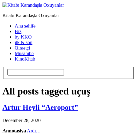
Kitabı Karandaşla Oxuyanlar
Ana səhifə
Biz
by KKO
ilk & son
Qiraətçi
Müsahibə
KinoKitab
All posts tagged uçuş
Artur Heyli “Aeroport”
December 28, 2020
Annotasiya
Ardı…