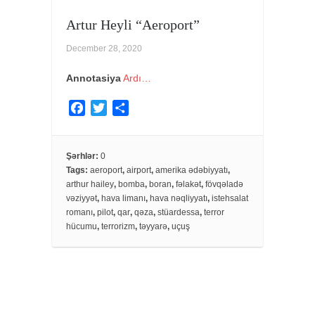
Artur Heyli “Aeroport”
December 28, 2020
Annotasiya
Ardı…
F
T
S
a
w
h
c
i
a
e
t
r
Şərhlər:
0
Tags:
aeroport
,
airport
,
amerika ədəbiyyatı
,
b
t
e
arthur hailey
,
bomba
,
boran
,
fəlakət
,
fövqəladə
o
e
vəziyyət
,
hava limanı
,
hava nəqliyyatı
,
istehsalat
o
r
romanı
,
pilot
,
qar
,
qəza
,
stüardessa
,
terror
k
hücumu
,
terrorizm
,
təyyarə
,
uçuş