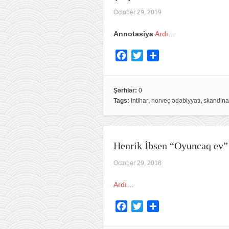
October 29, 2019
Annotasiya
Ardı…
F
T
S
a
w
h
c
i
a
e
t
r
Şərhlər:
0
Tags:
intihar
,
norveç ədəbiyyatı
,
skandina
b
t
e
o
e
o
r
k
Henrik İbsen “Oyuncaq ev”
October 29, 2018
Ardı…
F
T
S
a
w
h