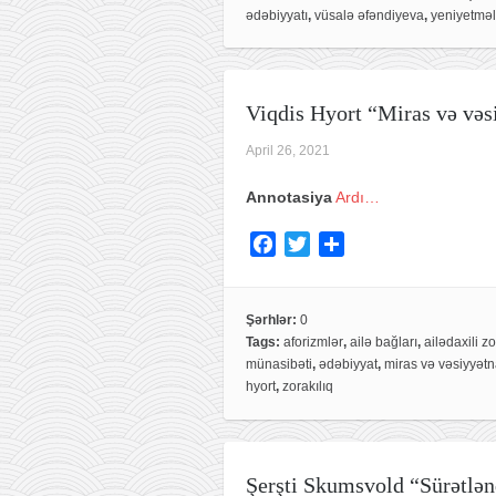
o
e
ədəbiyyatı
,
vüsalə əfəndiyeva
,
yeniyetməl
o
r
k
Viqdis Hyort “Miras və və
April 26, 2021
Annotasiya
Ardı…
F
T
S
a
w
h
c
i
a
e
t
r
Şərhlər:
0
Tags:
aforizmlər
,
ailə bağları
,
ailədaxili zo
b
t
e
münasibəti
,
ədəbiyyat
,
miras və vəsiyyət
o
e
hyort
,
zorakılıq
o
r
k
Şerşti Skumsvold “Sürətlən