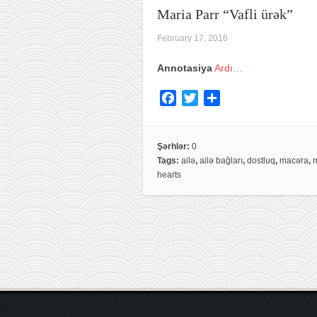
Maria Parr “Vafli ürək”
February 17, 2016
Annotasiya
Ardı…
F
T
S
a
w
h
c
i
a
e
t
r
Şərhlər:
0
Tags:
ailə
,
ailə bağları
,
dostluq
,
macəra
,
m
b
t
e
hearts
o
e
o
r
k