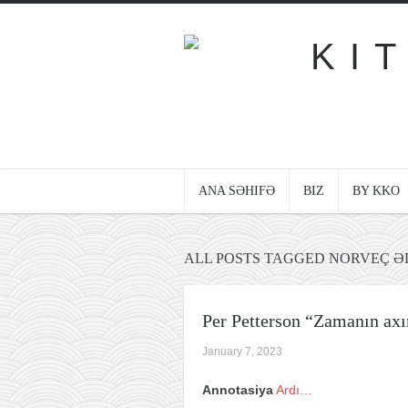
ANA SƏHIFƏ
BIZ
BY KKO
ALL POSTS TAGGED NORVEÇ Ə
Per Petterson “Zamanın axı
January 7, 2023
Annotasiya
Ardı…