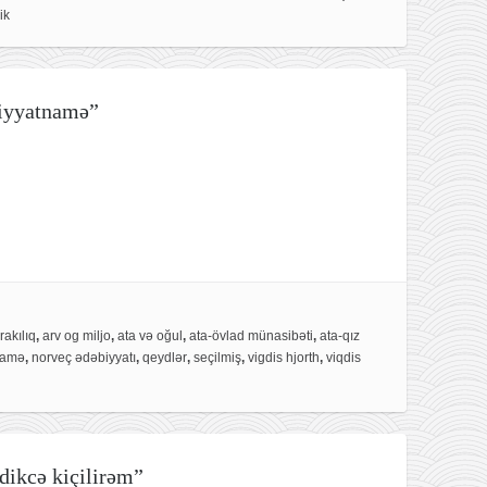
ik
siyyatnamə”
rakılıq
,
arv og miljo
,
ata və oğul
,
ata-övlad münasibəti
,
ata-qız
namə
,
norveç ədəbiyyatı
,
qeydlər
,
seçilmiş
,
vigdis hjorth
,
viqdis
dikcə kiçilirəm”