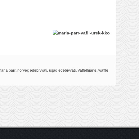
aria parr
,
norveç ədəbiyyatı
,
uşaq ədəbiyyatı
,
Vaffelhjarte
,
waffle