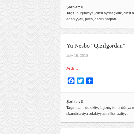
c
i
a
e
t
r
Şərhlər:
0
Tags:
burjuaziya
,
cinsi ayrıseçkilik
,
cinsi 
b
t
e
ədəbiyyatı
,
pyes
,
qadın haqları
o
e
o
r
k
Yu Nesbo “Qızılgərdan”
July 16, 2018
Ardı…
F
T
S
a
w
h
c
i
a
e
t
r
Şərhlər:
0
Tags:
cani
,
detektiv
,
faşizm
,
ikinci dünya 
b
t
e
skandinaviya ədəbiyyatı
,
triller
,
xəfiyyə
o
e
o
r
k