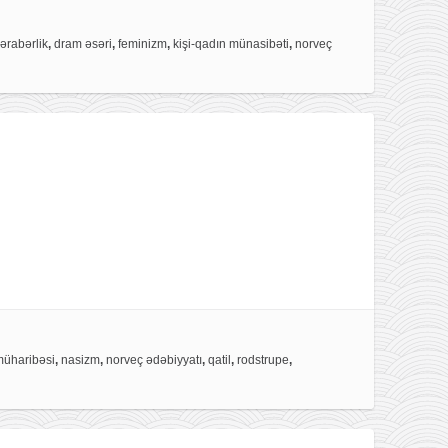
bərabərlik
,
dram əsəri
,
feminizm
,
kişi-qadın münasibəti
,
norveç
müharibəsi
,
nasizm
,
norveç ədəbiyyatı
,
qatil
,
rodstrupe
,