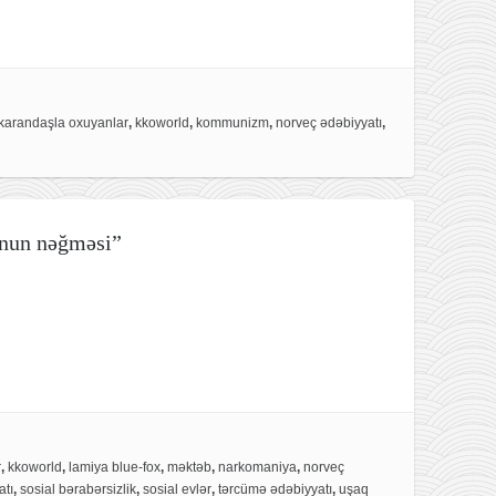
 karandaşla oxuyanlar
,
kkoworld
,
kommunizm
,
norveç ədəbiyyatı
,
unun nəğməsi”
r
,
kkoworld
,
lamiya blue-fox
,
məktəb
,
narkomaniya
,
norveç
atı
,
sosial bərabərsizlik
,
sosial evlər
,
tərcümə ədəbiyyatı
,
uşaq