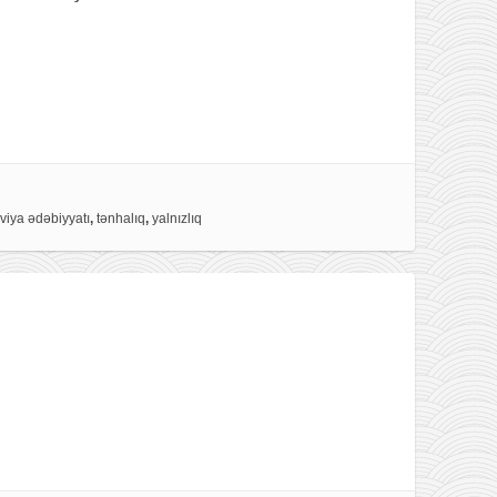
viya ədəbiyyatı
,
tənhalıq
,
yalnızlıq