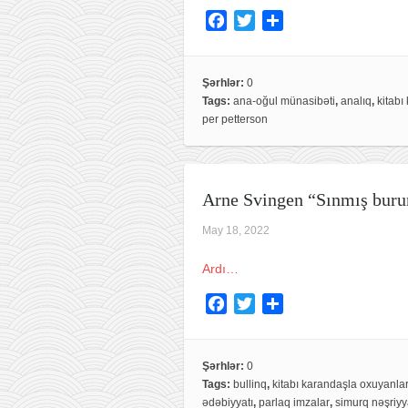
F
T
S
a
w
h
c
i
a
e
t
r
Şərhlər:
0
Tags:
ana-oğul münasibəti
,
analıq
,
kitabı
b
t
e
per petterson
o
e
o
r
k
Arne Svingen “Sınmış bur
May 18, 2022
Ardı…
F
T
S
a
w
h
c
i
a
e
t
r
Şərhlər:
0
Tags:
bullinq
,
kitabı karandaşla oxuyanla
b
t
e
ədəbiyyatı
,
parlaq imzalar
,
simurq nəşriyy