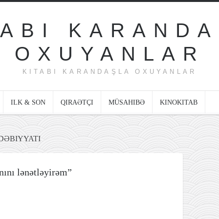
KITABI KARANDAŞLA OXUYANLAR
ILK & SON
QIRAƏTÇI
MÜSAHIBƏ
KINOKITAB
DƏBIYYATI
nını lənətləyirəm”