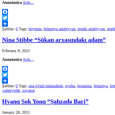
Annotasiya
Ardı…
Facebook
Twitter
Şərhlər:
0
Tags:
böyümə
,
britaniya ədəbiyyatı
,
ingilis ədəbiyyatı
,
ingil
Share
Nina Stibbe “Sükan arxasındakı adam”
February 8, 2021
Annotasiya
Ardı…
Facebook
Twitter
Şərhlər:
0
Tags:
ana-övlad münasibəti
,
ayrılıq
,
boşanma
,
britaniya
,
bri
Share
valideynlik
,
xəyanət
Hvanq Sok Yonq “Şahzadə Bari”
January 28, 2021