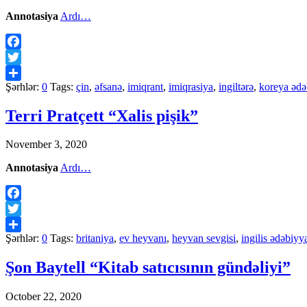
Annotasiya
Ardı…
Facebook
Twitter
Şərhlər:
0
Tags:
çin
,
əfsanə
,
imiqrant
,
imiqrasiya
,
ingiltərə
,
koreya ədə
Share
Terri Pratçett “Xalis pişik”
November 3, 2020
Annotasiya
Ardı…
Facebook
Twitter
Şərhlər:
0
Tags:
britaniya
,
ev heyvanı
,
heyvan sevgisi
,
ingilis ədəbiyya
Share
Şon Baytell “Kitab satıcısının gündəliyi”
October 22, 2020