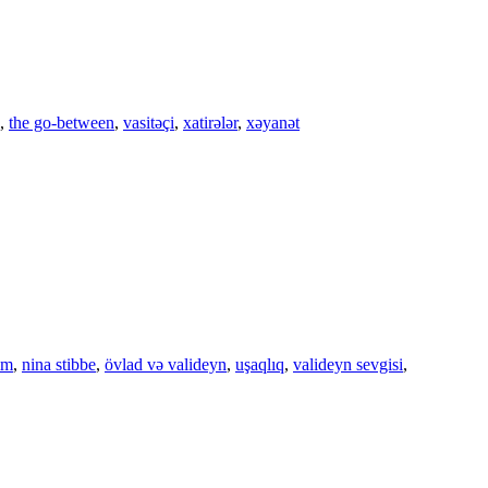
,
the go-between
,
vasitəçi
,
xatirələr
,
xəyanət
lm
,
nina stibbe
,
övlad və valideyn
,
uşaqlıq
,
valideyn sevgisi
,