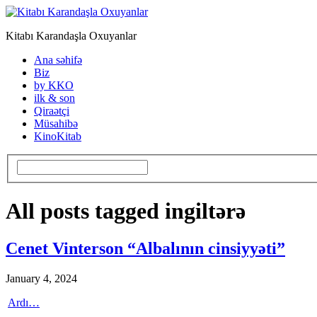
Kitabı Karandaşla Oxuyanlar
Ana səhifə
Biz
by KKO
ilk & son
Qiraətçi
Müsahibə
KinoKitab
All posts tagged ingiltərə
Cenet Vinterson “Albalının cinsiyyəti”
January 4, 2024
Ardı…