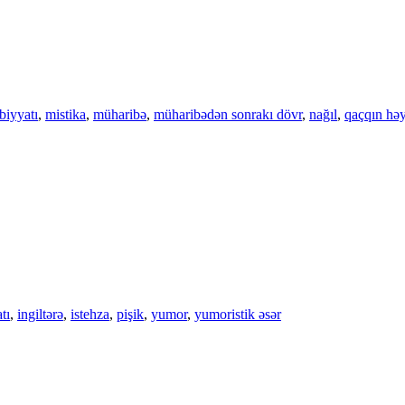
biyyatı
,
mistika
,
müharibə
,
müharibədən sonrakı dövr
,
nağıl
,
qaçqın həy
tı
,
ingiltərə
,
istehza
,
pişik
,
yumor
,
yumoristik əsər