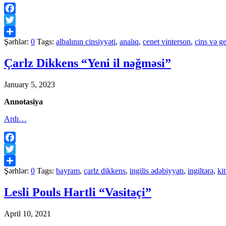
Facebook
Twitter
Şərhlər:
0
Tags:
albalının cinsiyyəti
,
analıq
,
cenet vinterson
,
cins və g
Share
Çarlz Dikkens “Yeni il nəğməsi”
January 5, 2023
Annotasiya
Ardı…
Facebook
Twitter
Şərhlər:
0
Tags:
bayram
,
çarlz dikkens
,
ingilis ədəbiyyatı
,
ingiltərə
,
ki
Share
Lesli Pouls Hartli “Vasitəçi”
April 10, 2021