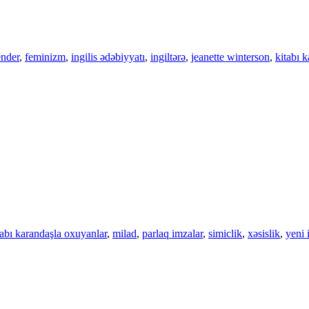
ender
,
feminizm
,
ingilis ədəbiyyatı
,
ingiltərə
,
jeanette winterson
,
kitabı 
tabı karandaşla oxuyanlar
,
milad
,
parlaq imzalar
,
simiclik
,
xəsislik
,
yeni i