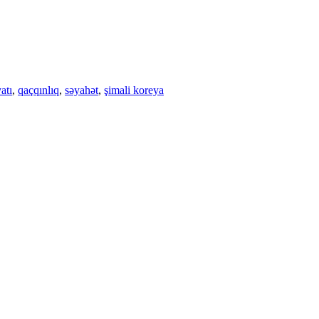
atı
,
qaçqınlıq
,
səyahət
,
şimali koreya