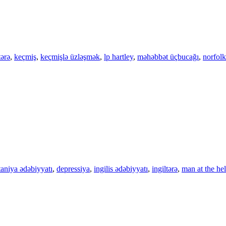
tərə
,
keçmiş
,
keçmişlə üzləşmək
,
lp hartley
,
məhəbbət üçbucağı
,
norfolk
taniya ədəbiyyatı
,
depressiya
,
ingilis ədəbiyyatı
,
ingiltərə
,
man at the he