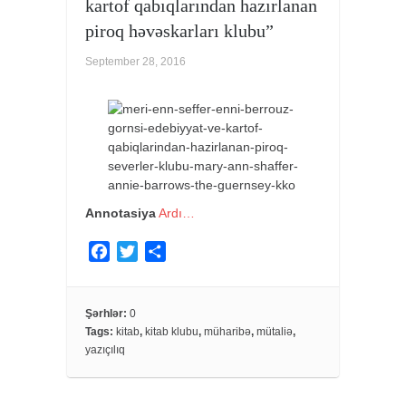
kartof qabıqlarından hazırlanan
piroq həvəskarları klubu”
September 28, 2016
Annotasiya
Ardı…
F
T
S
a
w
h
c
i
a
e
t
r
Şərhlər:
0
Tags:
kitab
,
kitab klubu
,
müharibə
,
mütaliə
,
b
t
e
yazıçılıq
o
e
o
r
k