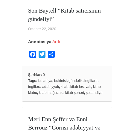
Şon Baytell “Kitab satıcısının
gündəliyi”
October 22, 2020
Annotasiya
Ardı…
F
T
S
a
w
h
c
i
a
e
t
r
Şərhlər:
0
Tags:
britaniya
,
bukinist
,
gündəlik
,
ingiltərə
,
b
t
e
ingiltərə ədəbiyyatı
,
kitab
,
kitab festivalı
,
kitab
o
e
klubu
,
kitab mağazası
,
kitab şəhəri
,
şotlandiya
o
r
k
Meri Enn Şeffer və Enni
Berrouz “Görnsi ədəbiyyat və