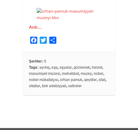
Ardı…
F
T
S
a
w
h
c
i
a
e
t
r
Şərhlər:
0
Tags:
ayrılıq
,
eşq
,
əşyalar
,
gözləmək
,
həsrət
,
b
t
e
masumiyet müzesi
,
məhəbbət
,
muzey
,
nobel
,
o
e
nobel mükafatçısı
,
orhan pamuk
,
qeydlər
,
sitat
,
o
r
sitatlar
,
türk ədəbiyyatı
,
xatirələr
k