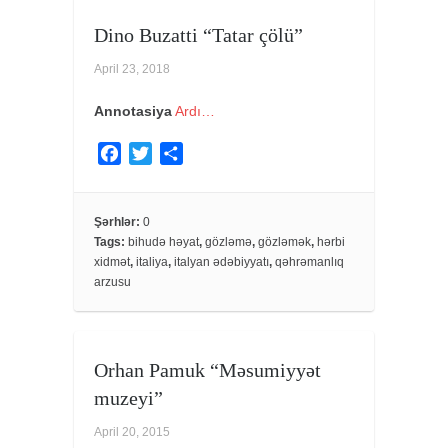
Dino Buzatti “Tatar çölü”
April 23, 2018
Annotasiya
Ardı…
F
T
S
a
w
h
c
i
a
e
t
r
Şərhlər:
0
Tags:
bihudə həyat
,
gözləmə
,
gözləmək
,
hərbi
b
t
e
xidmət
,
italiya
,
italyan ədəbiyyatı
,
qəhrəmanlıq
o
e
arzusu
o
r
k
Orhan Pamuk “Məsumiyyət
muzeyi”
April 20, 2015