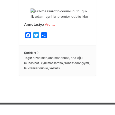
Annotasiya
Ardı…
F
T
S
a
w
h
c
i
a
e
t
r
Şərhlər:
0
Tags:
alzheimer
,
ana məhəbbəti
,
ana-oğul
b
t
e
münasibəti
,
cyril massarotto
,
fransız ədəbiyyatı
,
o
e
le Premier oublié
,
xəstəlik
o
r
k