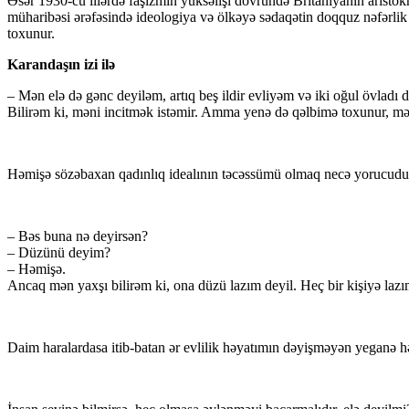
Əsər 1930-cu illərdə faşizmin yüksəlişi dövründə Britaniyanın aristokra
müharibəsi ərəfəsində ideologiya və ölkəyə sədaqətin doqquz nəfərlik b
toxunur.
Karandaşın izi ilə
– Mən elə də gənc deyiləm, artıq beş ildir evliyəm və iki oğul övladı
Bilirəm ki, məni incitmək istəmir. Amma yenə də qəlbimə toxunur, mən
Həmişə sözəbaxan qadınlıq idealının təcəssümü olmaq necə yorucu
– Bəs buna nə deyirsən?
– Düzünü deyim?
– Həmişə.
Ancaq mən yaxşı bilirəm ki, ona düzü lazım deyil. Heç bir kişiyə lazı
Daim haralardasa itib-batan ər evlilik həyatımın dəyişməyən yeganə hə