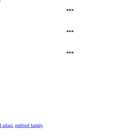
?
***
***
***
 ailəsi
,
mitford family