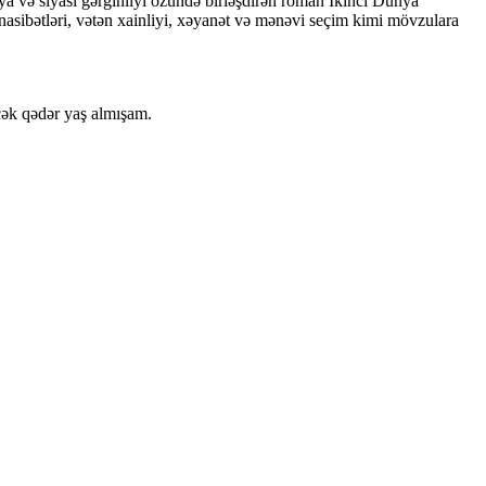
afiya və siyasi gərginliyi özündə birləşdirən roman İkinci Dünya
ünasibətləri, vətən xainliyi, xəyanət və mənəvi seçim kimi mövzulara
əcək qədər yaş almışam.