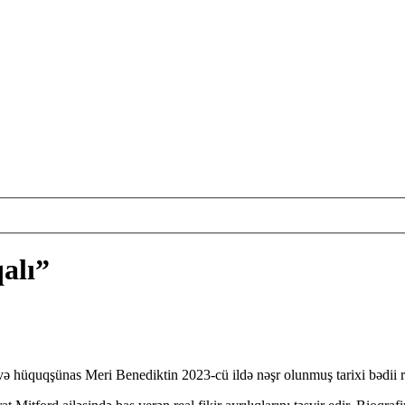
alı”
 və hüquqşünas Meri Benediktin 2023-cü ildə nəşr olunmuş tarixi bədii 