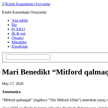
Kitabı Karandaşla Oxuyanlar
Ana səhifə
Biz
by KKO
ilk & son
Qiraətçi
Müsahibə
KinoKitab
Mari Benedikt “Mitford qalmaq
May 17, 2026
Annotasiya
“Mitford qalmaqalı” (ingiliscə “The Mitford Affair”) amerikalı yazıçı