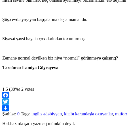
İnsan sevinə bilmirsə, heç olmasa əylənməyi bacarmalıdır, elə deyilmi
Şüşə evdə yaşayan başqalarına daş atmamalıdır.
Siyasət şəxsi həyata çox dərindən toxunurmuş.
Zəmanə normal deyilkən biz niyə “normal” görünməyə çalışırıq?
Tərcümə: Lamiyə Göycəyeva
1.5
(30%)
2
votes
Facebook
Twitter
Şərhlər:
0
Tags:
ingilis ədəbiyyatı
,
kitabı karandaşla oxuyanlar
,
mitford
Share
Hal-hazırda şərh yazmaq mümkün deyil.