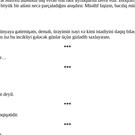
t Mitford ailəsində baş verən real fikir ayrılıqlarını təsvir edir. Bioqr
öyük bir ailəni necə parçaladığını araşdırır. Müəllif faşizm, bacılıq m
 dünyaya gətirmişəm, deməli, ürəyimin nəyi və kimi istədiyini dəqiq bil
 isə bu incikliyi gələcək günlər üçün gizlədib saxlayıram.
***
dur…
***
m deyil.
***
qiqətidir.
***