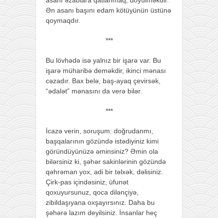
Ən asanı başını edam kötüyünün üstünə
qoymaqdır.
***
Bu lövhədə isə yalnız bir işarə var. Bu
işarə müharibə deməkdir, ikinci mənası
cəzadır. Bax belə, baş-ayaq çevirsək,
“ədalət” mənasını da verə bilər.
***
İcazə verin, soruşum: doğrudanmı,
başqalarının gözündə istədiyiniz kimi
göründüyünüzə əminsiniz? Əmin ola
bilərsiniz ki, şəhər sakinlərinin gözündə
qəhrəman yox, adi bir təlxək, dəlisiniz.
Çirk-pas içindəsiniz, üfunət
qoxuyursunuz, qoca dilənçiyə,
zibildaşıyana oxşayırsınız. Daha bu
şəhərə lazım deyilsiniz. İnsanlar heç