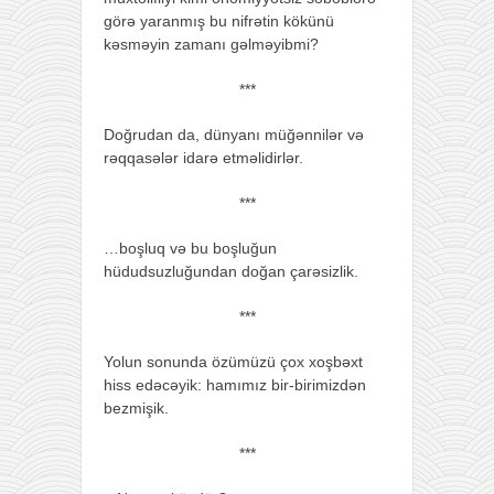
görə yaranmış bu nifrətin kökünü
kəsməyin zamanı gəlməyibmi?
***
Doğrudan da, dünyanı müğənnilər və
rəqqasələr idarə etməlidirlər.
***
…boşluq və bu boşluğun
hüdudsuzluğundan doğan çarəsizlik.
***
Yolun sonunda özümüzü çox xoşbəxt
hiss edəcəyik: hamımız bir-birimizdən
bezmişik.
***