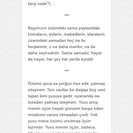
fərqi nədir?)…
***
Başımızın üstündəki səma paytaxtdakı
komaların, evlərin, məbədlərin, idarələrin
üzərindəki səmadan heç nə ilə
fərqlənmir, o nə daha mənfur, nə də
daha xeyirxahdır. Səma səmadır, həyat
da həyat, hər şey hər yerdə eynidir.
***
Özümü qoca və yorğun hiss edir, yatmaq
istəyirəm. Son vaxtlar bir dəqiqə boş vaxt
tapan kimi yuxuya gedir, oyananda isə
təzədən yatmaq istəyirəm. Yuxu artıq
mənim üçün həyati qüvvəmi bərpa edən
müalicəvi vanna olmaqdan çıxıb. İndi
yuxu mənə özümü unutmaq üçün
lazımdır. Yuxu mənim üçün, sadəcə,