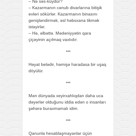
– Nə səs-küydür?
– Kazarmanın cənub divarlarına bitişik
evləri sökürlər. Kazarmanın binasını
genişləndirmək, əsl həbsxana tikmək
istəyirlər.
– Hə, əlbəttə. Mədəniyyətin qara
çiçəyinin açılmaq vaxtıdır.
***
Həyat belədir, həmişə haradasa bir uşaq
döyülür.
***
Mən dünyada xeyirxahlıqdan daha uca
dəyərlər olduğunu iddia edən o insanları
şəhərə buraxmamalı idim.
***
Qanunla hesablaşmayanlar üçün