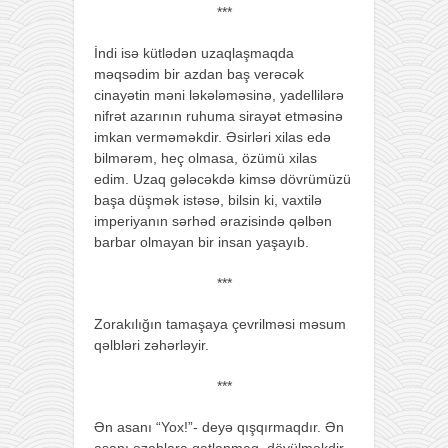
***
İndi isə kütlədən uzaqlaşmaqda
məqsədim bir azdan baş verəcək
cinayətin məni ləkələməsinə, yadellilərə
nifrət azarının ruhuma sirayət etməsinə
imkan verməməkdir. Əsirləri xilas edə
bilmərəm, heç olmasa, özümü xilas
edim. Uzaq gələcəkdə kimsə dövrümüzü
başa düşmək istəsə, bilsin ki, vaxtilə
imperiyanın sərhəd ərazisində qəlbən
barbar olmayan bir insan yaşayıb.
***
Zorakılığın tamaşaya çevrilməsi məsum
qəlbləri zəhərləyir.
***
Ən asanı “Yox!”- deyə qışqırmaqdır. Ən
asanı əzablara qatlanmaq, döyülməkdir.