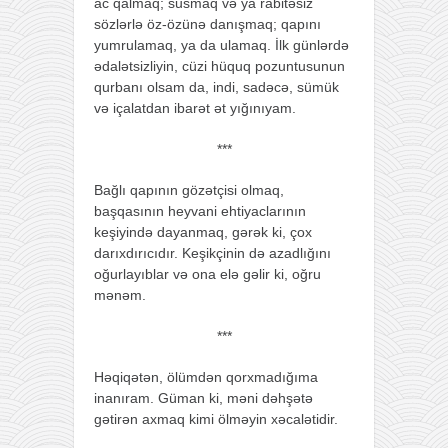
ac qalmaq; susmaq və ya rabitəsiz
sözlərlə öz-özünə danışmaq; qapını
yumrulamaq, ya da ulamaq. İlk günlərdə
ədalətsizliyin, cüzi hüquq pozuntusunun
qurbanı olsam da, indi, sadəcə, sümük
və içalatdan ibarət ət yığınıyam.
***
Bağlı qapının gözətçisi olmaq,
başqasının heyvani ehtiyaclarının
keşiyində dayanmaq, gərək ki, çox
darıxdırıcıdır. Keşikçinin də azadlığını
oğurlayıblar və ona elə gəlir ki, oğru
mənəm.
***
Həqiqətən, ölümdən qorxmadığıma
inanıram. Güman ki, məni dəhşətə
gətirən axmaq kimi ölməyin xəcalətidir.