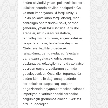
özünə söylədiyi yalan, polkovnik isə sərt
küləklər əsəndə deyilən həqiqətdir. Coll
və mən imperiyanın iki fərqli üzüyük.
Lakin polkovnikdən fərqli olaraq, mən
səhralığın əhatəsindəki sakit, sərhəd
şəhərinə, yayın tozlu istisinə, ərik dolu
arabalar, uzun-uzadı siestalara,
tənbəlləşmiş qarnizona, köçəri ördəklər
və qazlara baxır, öz-özümə deyirdim:
“Səbir elə, tezliklə o gedəcək,
rahatlığımız geri qayıdacaq. Siestalar
daha uzun çəkəcək, qılınclarımız
paslanacaq, gözətçilər yenə də xəlvətcə
qəsrdən qaçıb arvadlarının yanında
gecələyəcəklər. Qısa lüləli topumuz öz-
özünə köhnəlib dağılacaq, üstündə
kərtənkələlər qaçışacaq, topların
boğazlarında bayquşlar məskən salacaq,
imperiyanın xəritələrindəki sərhədlər
solğunlaşıb görünməz olacaq. Gez-tez
bizi unudacaqlar.