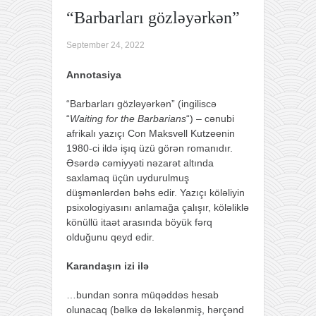
“Amanabə
“Barbarları gözləyərkən”
Con
Maksvell
September 24, 2022
Kutzee
“Maykl K.-
Annotasiya
nın həyatı
və
“Barbarları gözləyərkən” (ingiliscə
zəmanəsi”
“
Waiting for the Barbarians
“) – cənubi
→
afrikalı yazıçı Con Maksvell Kutzeenin
1980-ci ildə işıq üzü görən romanıdır.
Əsərdə cəmiyyəti nəzarət altında
saxlamaq üçün uydurulmuş
düşmənlərdən bəhs edir. Yazıçı köləliyin
psixologiyasını anlamağa çalışır, köləliklə
könüllü itaət arasında böyük fərq
olduğunu qeyd edir.
Karandaşın izi ilə
…bundan sonra müqəddəs hesab
olunacaq (bəlkə də ləkələnmiş, hərçənd