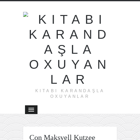
KITABI KARANDAŞLA
OXUYANLAR
←
Cavid
Con Maksvell Kutzee
Ramazan