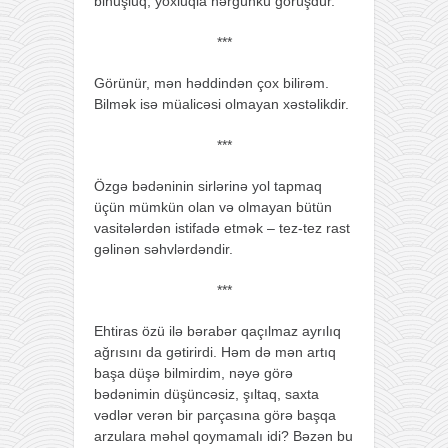
bihuşluq, yoxluqla hərgünkü görüşdür.
***
Görünür, mən həddindən çox bilirəm.
Bilmək isə müalicəsi olmayan xəstəlikdir.
***
Özgə bədəninin sirlərinə yol tapmaq
üçün mümkün olan və olmayan bütün
vasitələrdən istifadə etmək – tez-tez rast
gəlinən səhvlərdəndir.
***
Ehtiras özü ilə bərabər qaçılmaz ayrılıq
ağrısını da gətirirdi. Həm də mən artıq
başa düşə bilmirdim, nəyə görə
bədənimin düşüncəsiz, şıltaq, saxta
vədlər verən bir parçasına görə başqa
arzulara məhəl qoymamalı idi? Bəzən bu