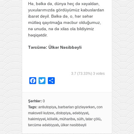
Hə, bəlkə də, dünya heç də xəyaldan,
yuxularımızda gördüyümüz kabuslardan
ibarət deyil. Bəlkə də, o, hər səhər
mütləq qayıtmağa məcbur olduğumuz,
nə unuda, nə də xilas ola bildiyimiz
həqiqətdir.
Tərcümə: Ülkər Nəsibbəyli
3.7
(73.33%)
3
votes
F
T
S
a
w
h
c
i
a
e
t
r
Şərhlər:
0
Tags:
antiutopiya
,
barbarları gözləyərkən
,
con
b
t
e
maksvell kutzee
,
distopiya
,
ədəbiyyat
,
o
e
hakimiyyət
,
köləlik
,
müharibə
,
sülh
,
tatar çölü
,
o
r
tərcümə ədəbiyyatı
,
ülkər nəsibbəyli
k