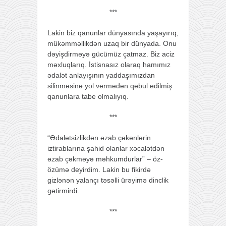
***
Lakin biz qanunlar dünyasında yaşayırıq,
mükəmməllikdən uzaq bir dünyada. Onu
dəyişdirməyə gücümüz çatmaz. Biz aciz
məxluqlarıq. İstisnasız olaraq hamımız
ədalət anlayışının yaddaşımızdan
silinməsinə yol vermədən qəbul edilmiş
qanunlara tabe olmalıyıq.
***
“Ədalətsizlikdən əzab çəkənlərin
iztirablarına şahid olanlar xəcalətdən
əzab çəkməyə məhkumdurlar” – öz-
özümə deyirdim. Lakin bu fikirdə
gizlənən yalançı təsəlli ürəyimə dinclik
gətirmirdi.
***