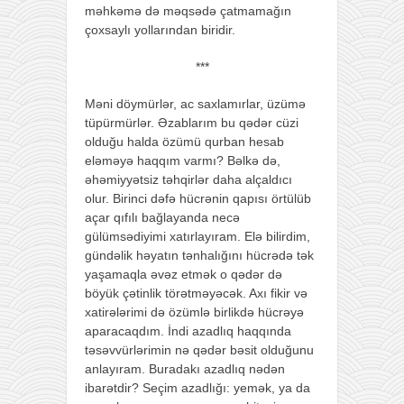
məhkəmə də məqsədə çatmamağın
çoxsaylı yollarından biridir.
***
Məni döymürlər, ac saxlamırlar, üzümə
tüpürmürlər. Əzablarım bu qədər cüzi
olduğu halda özümü qurban hesab
eləməyə haqqım varmı? Bəlkə də,
əhəmiyyətsiz təhqirlər daha alçaldıcı
olur. Birinci dəfə hücrənin qapısı örtülüb
açar qıfılı bağlayanda necə
gülümsədiyimi xatırlayıram. Elə bilirdim,
gündəlik həyatın tənhalığını hücrədə tək
yaşamaqla əvəz etmək o qədər də
böyük çətinlik törətməyəcək. Axı fikir və
xatirələrimi də özümlə birlikdə hücrəyə
aparacaqdım. İndi azadlıq haqqında
təsəvvürlərimin nə qədər bəsit olduğunu
anlayıram. Buradakı azadlıq nədən
ibarətdir? Seçim azadlığı: yemək, ya da