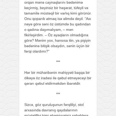
orqan mənə caynaqlarını bədənimə
keçirmiş, beyinsiz bir həşərat, tüfeyli və
tamamilə müstəqil bir varlıq kimi görünür.
Onu qoparıb atmaq isə əlimdə deyil. “Axı
nəyə görə səni öz üstümdə bu qadından
o qadına daşımalıyam, – mən
fikirləşirdim. – Öz ayaqların olmadığına
görə? Mənim yox, hansısa itin, ya pişiyin
bədəninə bitişik olsaydın, sənin üçün bir
fərqi olardımı?”
***
Hər bir müharibənin mahiyyəti başqa bir
ölkəyə öz iradəsi ilə qəbul etməyəcəyi bir
qərarı qəbul etdirməkdən ibarətdir.
***
Sizcə, göz quruluşunun fərqliliyi, stol
arxasında davranış qaydalarının
müxtəlifliyi kimi əhəmiyyətsiz səbəblərə