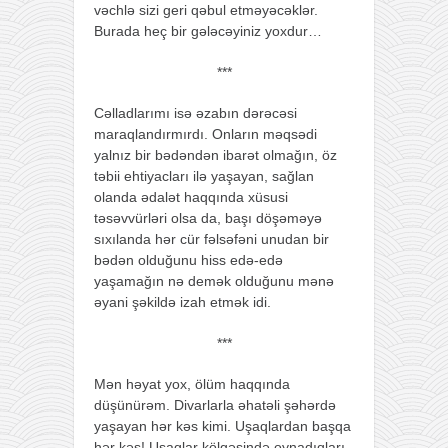
vəchlə sizi geri qəbul etməyəcəklər.
Burada heç bir gələcəyiniz yoxdur…
***
Cəlladlarımı isə əzabın dərəcəsi
maraqlandırmırdı. Onların məqsədi
yalnız bir bədəndən ibarət olmağın, öz
təbii ehtiyacları ilə yaşayan, sağlan
olanda ədalət haqqında xüsusi
təsəvvürləri olsa da, başı döşəməyə
sıxılanda hər cür fəlsəfəni unudan bir
bədən olduğunu hiss edə-edə
yaşamağın nə demək olduğunu mənə
əyani şəkildə izah etmək idi.
***
Mən həyat yox, ölüm haqqında
düşünürəm. Divarlarla əhatəli şəhərdə
yaşayan hər kəs kimi. Uşaqlardan başqa
hər kəs! Uşaqlar kölgəsində oynadıqları