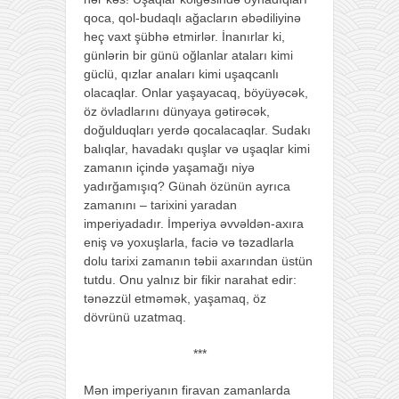
qoca, qol-budaqlı ağacların əbədiliyinə
heç vaxt şübhə etmirlər. İnanırlar ki,
günlərin bir günü oğlanlar ataları kimi
güclü, qızlar anaları kimi uşaqcanlı
olacaqlar. Onlar yaşayacaq, böyüyəcək,
öz övladlarını dünyaya gətirəcək,
doğulduqları yerdə qocalacaqlar. Sudakı
balıqlar, havadakı quşlar və uşaqlar kimi
zamanın içində yaşamağı niyə
yadırğamışıq? Günah özünün ayrıca
zamanını – tarixini yaradan
imperiyadadır. İmperiya əvvəldən-axıra
eniş və yoxuşlarla, faciə və təzadlarla
dolu tarixi zamanın təbii axarından üstün
tutdu. Onu yalnız bir fikir narahat edir:
tənəzzül etməmək, yaşamaq, öz
dövrünü uzatmaq.
***
Mən imperiyanın firavan zamanlarda