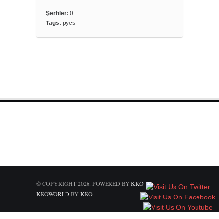
c
i
a
e
t
r
Şərhlər:
0
Tags:
pyes
b
t
e
o
e
o
r
k
© COPYRIGHT 2026. POWERED BY
KKO
KKOWORLD
BY
KKO