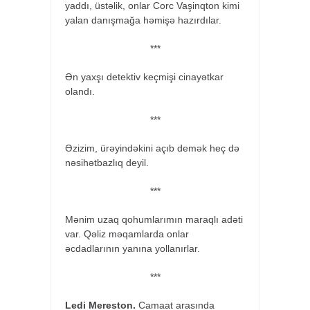
yaddı, üstəlik, onlar Corc Vaşinqton kimi
yalan danışmağa həmişə hazırdılar.
***
Ən yaxşı detektiv keçmişi cinayətkar
olandı.
***
Əzizim, ürəyindəkini açıb demək heç də
nəsihətbazlıq deyil.
***
Mənim uzaq qohumlarımın maraqlı adəti
var. Qəliz məqamlarda onlar
əcdadlarının yanına yollanırlar.
***
Ledi Mereston.
Camaat arasında