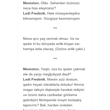
Mereston.
Oldu. Səhərdən özünüzü
necə hiss eləyirsiniz?
Ledi Frederik.
Hələ müəyyənləşdirə
bilməmişəm. Güzgüyə baxmamışam.
***
Mənə qırx yaş vermək olmaz. Və nə
qədər ki bu dünyada ənlik-kirşan var,
həmişə belə olacaq. (Üzünə ənlik çəkir.)
***
Mereston.
Yəqin, üzə bu qədər çəkmək
elə də yaxşı məşğuliyyət deyil?
Ledi Frederik.
Mənim əziz dostum,
qadın həyatı iztirablarla doludur! Amma
məgər taleyin diqtəsiylə hərəkət etdiyini
və özünü daha cazibədar görkəmə
gətirdiyini fikirləşəndə ürəyin toxtaqlıq
tapmırmı? Bəli, hərdən ürəkdən