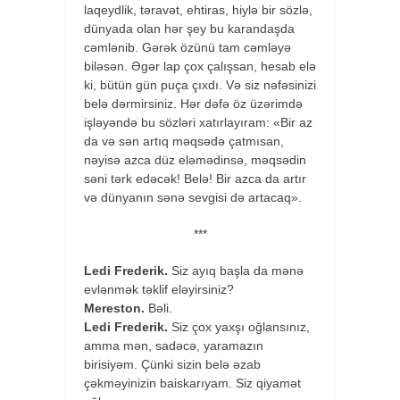
laqeydlik, təravət, ehtiras, hiylə bir sözlə,
dünyada olan hər şey bu karandaşda
cəmlənib. Gərək özünü tam cəmləyə
biləsən. Əgər lap çox çalışsan, hesab elə
ki, bütün gün puça çıxdı. Və siz nəfəsinizi
belə dərmirsiniz. Hər dəfə öz üzərimdə
işləyəndə bu sözləri xatırlayıram: «Bir az
da və sən artıq məqsədə çatmısan,
nəyisə azca düz eləmədinsə, məqsədin
səni tərk edəcək! Belə! Bir azca da artır
və dünyanın sənə sevgisi də artacaq».
***
Ledi Frederik.
Siz ayıq başla da mənə
evlənmək təklif eləyirsiniz?
Mereston.
Bəli.
Ledi Frederik.
Siz çox yaxşı oğlansınız,
amma mən, sadəcə, yaramazın
birisiyəm. Çünki sizin belə əzab
çəkməyinizin baiskarıyam. Siz qiyamət