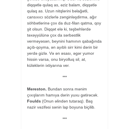
diqqətlə qulaq as, əziz balam, diqqətlə
qulaq as. Uzun nitqlərini bəlağətli,
cansıxıcı sözlərlə zənginləşdirmə, ağır
söhbətlərinə çox da duz-filan qatma, qoy
şit olsun. Diqqət elə ki, təşbehlərdə
təxəyyülünə çox da sərbəstlik
verməyəsən, beynini hamının qabağında
açıb-qoyma, ən ayıblı sirr kimi dərin bir
yerdə gizlə. Və ən əsası, əgər yumor
hissin varsa, onu biryolluq sil, at,
küləklərin ixtiyarına ver.
***
Mereston.
Bundan sonra mənim
çıxışlarım hamıya dərin yuxu gətirəcək.
Foulds
(Onun əlindən tutaraq). Baş
nazir vəzifəsi sənin lap boyuna biçilib.
***