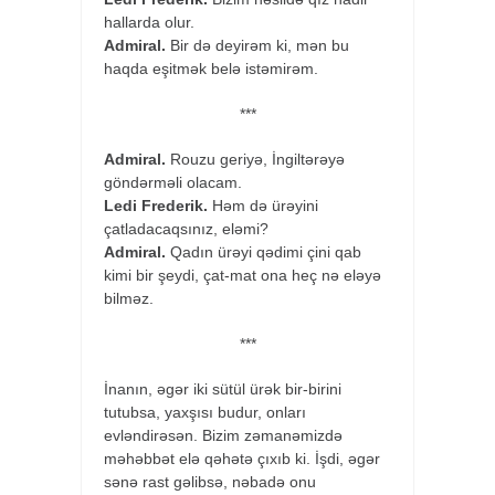
hallarda olur.
Admiral.
Bir də deyirəm ki, mən bu
haqda eşitmək belə istəmirəm.
***
Admiral.
Rouzu geriyə, İngiltərəyə
göndərməli olacam.
Ledi Frederik.
Həm də ürəyini
çatladacaqsınız, eləmi?
Admiral.
Qadın ürəyi qədimi çini qab
kimi bir şeydi, çat-mat ona heç nə eləyə
bilməz.
***
İnanın, əgər iki sütül ürək bir-birini
tutubsa, yaxşısı budur, onları
evləndirəsən. Bizim zəmanəmizdə
məhəbbət elə qəhətə çıxıb ki. İşdi, əgər
sənə rast gəlibsə, nəbadə onu