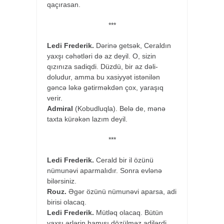
qaçırasan.
***
Ledi Frederik.
Dərinə getsək, Ceraldın
yaxşı cəhətləri də az deyil. O, sizin
qızınıza sadiqdi. Düzdü, bir az dəli-
doludur, amma bu xasiyyət istənilən
gəncə ləkə gətirməkdən çox, yaraşıq
verir.
Admiral
(Kobudluqla). Belə de, mənə
taxta kürəkən lazım deyil.
***
Ledi Frederik.
Cerald bir il özünü
nümunəvi aparmalıdır. Sonra evlənə
bilərsiniz.
Rouz.
Əgər özünü nümunəvi aparsa, adi
birisi olacaq.
Ledi Frederik.
Mütləq olacaq. Bütün
yaxşı ərlərin hamısı dözülməz adilərdi.