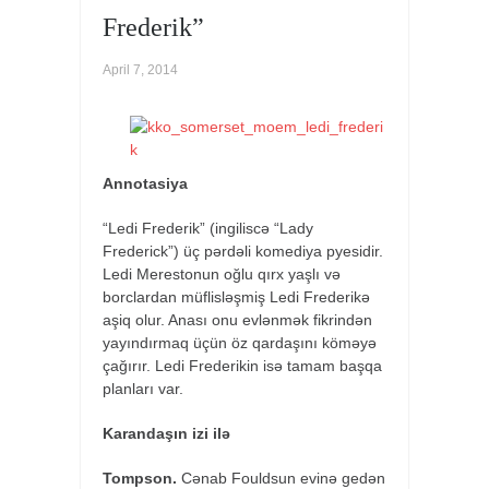
Taqor
Frederik”
“Fəlakət”
Con
April 7, 2014
Apdayk
“Dovşan,
qaç”
→
Annotasiya
“Ledi Frederik” (ingiliscə “Lady
Frederick”) üç pərdəli komediya pyesidir.
Ledi Merestonun oğlu qırx yaşlı və
borclardan müflisləşmiş Ledi Frederikə
aşiq olur. Anası onu evlənmək fikrindən
yayındırmaq üçün öz qardaşını köməyə
çağırır. Ledi Frederikin isə tamam başqa
planları var.
Karandaşın izi ilə
Tompson.
Cənab Fouldsun evinə gedən