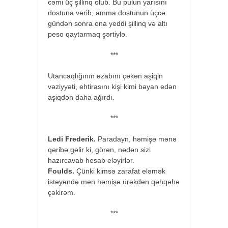
cəmi üç şillinq olub. Bu pulun yarısını
dostuna verib, amma dostunun üçcə
gündən sonra ona yeddi şillinq və altı
peso qaytarmaq şərtiylə.
***
Utancaqlığının əzabını çəkən aşiqin
vəziyyəti, ehtirasını kişi kimi bəyan edən
aşiqdən daha ağırdı.
***
Ledi Frederik.
Paradayn, həmişə mənə
qəribə gəlir ki, görən, nədən sizi
hazırcavab hesab eləyirlər.
Foulds.
Çünki kimsə zarafat eləmək
istəyəndə mən həmişə ürəkdən qəhqəhə
çəkirəm.
***