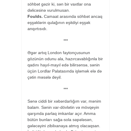
söhbət gəzir ki, sən bir vaxtlar ona
dəlicəsinə vurulmusan.
Foulds.
Camaat arasında söhbət ancaq
eşşəklərin qulağının eşitdiyi eşşək
anqırtısıdı.
***
Əgər artıq London faytonçusunun
gözünün odunu ala, hazırcavablığınla bir
qadını hayıl-mayıl edə bilirsənsə, sənin
üçün Lordlar Palatasında işləmək elə də
çətin məsələ deyil.
***
Sənə ciddi bir xəbərdarlığım var, mənim
balam. Sənin var-dövlətin və mövqeyin
qarşında parlaq imkanlar açır. Amma
bütün bunları sağa-sola səpələsən,
gələcəyini zibilxanaya atmış olacaqsan.