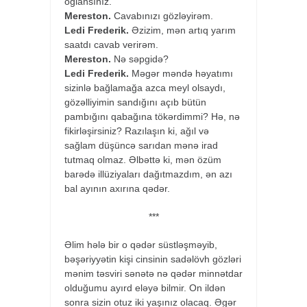
oğlansınız.
Mereston.
Cavabınızı gözləyirəm.
Ledi Frederik.
Əzizim, mən artıq yarım
saatdı cavab verirəm.
Mereston.
Nə səpgidə?
Ledi Frederik.
Məgər məndə həyatımı
sizinlə bağlamağa azca meyl olsaydı,
gözəlliyimin sandığını açıb bütün
pambığını qabağına tökərdimmi? Hə, nə
fikirləşirsiniz? Razılaşın ki, ağıl və
sağlam düşüncə sarıdan mənə irad
tutmaq olmaz. Əlbəttə ki, mən özüm
barədə illüziyaları dağıtmazdım, ən azı
bal ayının axırına qədər.
***
Əlim hələ bir o qədər süstləşməyib,
bəşəriyyətin kişi cinsinin sadəlövh gözləri
mənim təsviri sənətə nə qədər minnətdar
olduğumu ayırd eləyə bilmir. On ildən
sonra sizin otuz iki yaşınız olacaq. Əgər