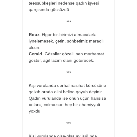
təəssübkeşləri nədənsə qadın işvəsi
qarşısında gücsüzdü.
***
Rouz.
Əgər bir-birimizi atmacalarla
iynələməsək, çətin, söhbətimiz maraqlı
olsun.
Cerald.
Gözəllər gözəli, sən mərhəmət
göstər, ağıl lazım olanı götürəcək.
***
Kişi vurulanda dərhal nəsihət kürsüsünə
qalxıb orada əlini belinə qoyub deyinir.
Qadın vurulanda isə onun üçün hansısa
«olar», «olmaz»ın heç bir əhəmiyyəti
yoxdu.
***
Kişi vurulanda olsa-olsa ay işığında