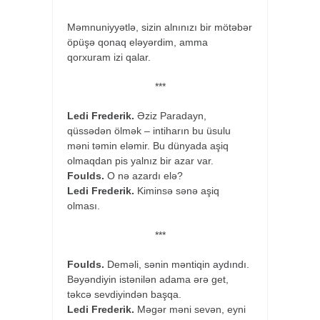
Məmnuniyyətlə, sizin alnınızı bir mötəbər
öpüşə qonaq eləyərdim, amma
qorxuram izi qalar.
***
Ledi Frederik.
Əziz Paradayn,
qüssədən ölmək – intiharın bu üsulu
məni təmin eləmir. Bu dünyada aşiq
olmaqdan pis yalnız bir azar var.
Foulds.
O nə azardı elə?
Ledi Frederik.
Kiminsə sənə aşiq
olması.
***
Foulds.
Deməli, sənin məntiqin aydındı.
Bəyəndiyin istənilən adama ərə get,
təkcə sevdiyindən başqa.
Ledi Frederik.
Məgər məni sevən, eyni