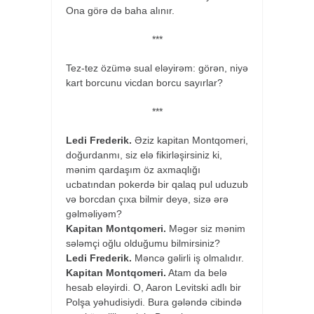
Ona görə də baha alınır.
***
Tez-tez özümə sual eləyirəm: görən, niyə
kart borcunu vicdan borcu sayırlar?
***
Ledi Frederik.
Əziz kapitan Montqomeri,
doğurdanmı, siz elə fikirləşirsiniz ki,
mənim qardaşım öz axmaqlığı
ucbatından pokerdə bir qalaq pul uduzub
və borcdan çıxa bilmir deyə, sizə ərə
gəlməliyəm?
Kapitan Montqomeri.
Məgər siz mənim
sələmçi oğlu olduğumu bilmirsiniz?
Ledi Frederik.
Məncə gəlirli iş olmalıdır.
Kapitan Montqomeri.
Atam da belə
hesab eləyirdi. O, Aaron Levitski adlı bir
Polşa yəhudisiydi. Bura gələndə cibində