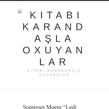
KITABI KARANDAŞLA
OXUYANLAR
←
Somerset Moem “Ledi
Rabindran