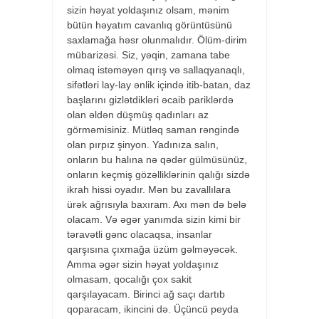
sizin həyat yoldaşınız olsam, mənim
bütün həyatım cavanlıq görüntüsünü
saxlamağa həsr olunmalıdır. Ölüm-dirim
mübarizəsi. Siz, yəqin, zamana tabe
olmaq istəməyən qırış və sallaqyanaqlı,
sifətləri lay-lay ənlik içində itib-batan, daz
başlarını gizlətdikləri əcaib pariklərdə
olan əldən düşmüş qadınları az
görməmisiniz. Mütləq saman rəngində
olan pırpız şinyon. Yadınıza salın,
onların bu halına nə qədər gülmüsünüz,
onların keçmiş gözəlliklərinin qalığı sizdə
ikrah hissi oyadır. Mən bu zavallılara
ürək ağrısıyla baxıram. Axı mən də belə
olacam. Və əgər yanımda sizin kimi bir
təravətli gənc olacaqsa, insanlar
qarşısına çıxmağa üzüm gəlməyəcək.
Amma əgər sizin həyat yoldaşınız
olmasam, qocalığı çox sakit
qarşılayacam. Birinci ağ saçı dartıb
qoparacam, ikincini də. Üçüncü peyda