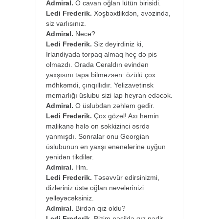
Admiral.
O cavan oğlan lütün birisidi.
Ledi Frederik.
Xoşbəxtlikdən, əvəzində,
siz varlısınız.
Admiral.
Necə?
Ledi Frederik.
Siz deyirdiniz ki,
İrlandiyada torpaq almaq heç də pis
olmazdı. Orada Ceraldın evindən
yaxşısını tapa bilməzsən: özülü çox
möhkəmdi, çınqıllıdır. Yelizavetinsk
memarlığı üslubu sizi lap heyran edəcək.
Admiral.
O üslubdan zəhləm gedir.
Ledi Frederik.
Çox gözəl! Axı həmin
malikanə hələ on səkkizinci əsrdə
yanmışdı. Sonralar onu Georgian
üslubunun ən yaxşı ənənələrinə uyğun
yenidən tikdilər.
Admiral.
Hm.
Ledi Frederik.
Təsəvvür edirsinizmi,
dizləriniz üstə oğlan nəvələrinizi
yelləyəcəksiniz.
Admiral.
Birdən qız oldu?
Ledi Frederik.
Bizim nəsildə qız nadir