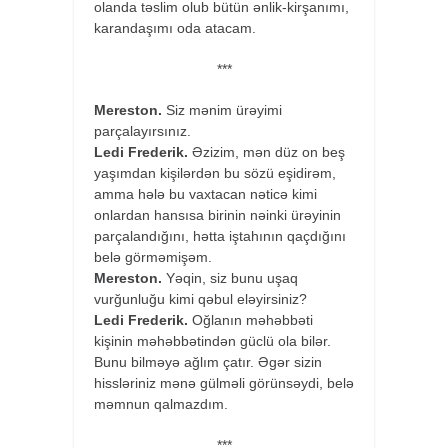
olanda təslim olub bütün ənlik-kirşanımı,
karandaşımı oda atacam.
***
Mereston.
Siz mənim ürəyimi
parçalayırsınız.
Ledi Frederik.
Əzizim, mən düz on beş
yaşımdan kişilərdən bu sözü eşidirəm,
amma hələ bu vaxtacan nəticə kimi
onlardan hansısa birinin nəinki ürəyinin
parçalandığını, hətta iştahının qaçdığını
belə görməmişəm.
Mereston.
Yəqin, siz bunu uşaq
vurğunluğu kimi qəbul eləyirsiniz?
Ledi Frederik.
Oğlanın məhəbbəti
kişinin məhəbbətindən güclü ola bilər.
Bunu bilməyə ağlım çatır. Əgər sizin
hissləriniz mənə gülməli görünsəydi, belə
məmnun qalmazdım.
***