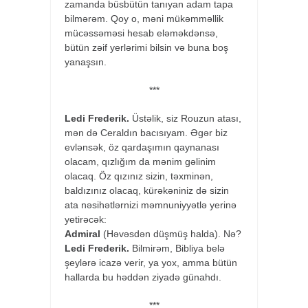
zamanda büsbütün tanıyan adam tapa
bilmərəm. Qoy o, məni mükəmməllik
mücəssəməsi hesab eləməkdənsə,
bütün zəif yerlərimi bilsin və buna boş
yanaşsın.
***
Ledi Frederik.
Üstəlik, siz Rouzun atası,
mən də Ceraldın bacısıyam. Əgər biz
evlənsək, öz qardaşımın qaynanası
olacam, qızlığım da mənim gəlinim
olacaq. Öz qızınız sizin, təxminən,
baldızınız olacaq, kürəkəniniz də sizin
ata nəsihətlərnizi məmnuniyyətlə yerinə
yetirəcək:
Admiral
(Həvəsdən düşmüş halda). Nə?
Ledi Frederik.
Bilmirəm, Bibliya belə
şeylərə icazə verir, ya yox, amma bütün
hallarda bu həddən ziyadə günahdı.
***