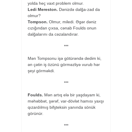
yolda heç vaxt problem olmur.
Ledi Mereston.
Dənizdə dalğa-zad da
olmur?
Tompson.
Olmur, miledi. Əgər dəniz
cızığından çıxsa, cənab Foulds onun
dalğalarını da cəzalandırar.
***
Mən Tompsonu işə götürəndə dedim ki,
ən çətin iş özünü görməzliyə vurub hər
şeyi görməkdi.
***
Foulds.
Mən artıq elə bir yaşdayam ki,
məhəbbət, şərəf, var-dövlət hamısı yaxşı
qızardılmış bifşteksin yanında sönük
görünür.
***