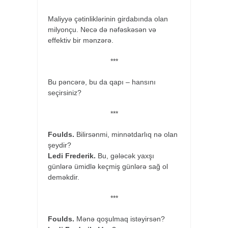
Maliyyə çətinliklərinin girdabında olan
milyonçu. Necə də nəfəskəsən və
effektiv bir mənzərə.
***
Bu pəncərə, bu da qapı – hansını
seçirsiniz?
***
Foulds.
Bilirsənmi, minnətdarlıq nə olan
şeydir?
Ledi Frederik.
Bu, gələcək yaxşı
günlərə ümidlə keçmiş günlərə sağ ol
deməkdir.
***
Foulds.
Mənə qoşulmaq istəyirsən?