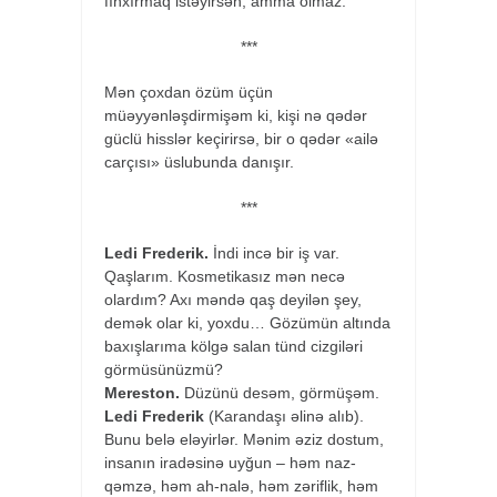
fınxırmaq istəyirsən, amma olmaz.
***
Mən çoxdan özüm üçün
müəyyənləşdirmişəm ki, kişi nə qədər
güclü hisslər keçirirsə, bir o qədər «ailə
carçısı» üslubunda danışır.
***
Ledi Frederik.
İndi incə bir iş var.
Qaşlarım. Kosmetikasız mən necə
olardım? Axı məndə qaş deyilən şey,
demək olar ki, yoxdu… Gözümün altında
baxışlarıma kölgə salan tünd cizgiləri
görmüsünüzmü?
Mereston.
Düzünü desəm, görmüşəm.
Ledi Frederik
(Karandaşı əlinə alıb).
Bunu belə eləyirlər. Mənim əziz dostum,
insanın iradəsinə uyğun – həm naz-
qəmzə, həm ah-nalə, həm zəriflik, həm