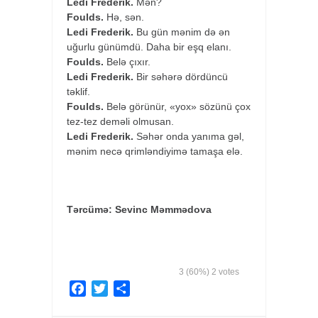
Ledi Frederik.
Mən?
Foulds.
Hə, sən.
Ledi Frederik.
Bu gün mənim də ən
uğurlu günümdü. Daha bir eşq elanı.
Foulds.
Belə çıxır.
Ledi Frederik.
Bir səhərə dördüncü
təklif.
Foulds.
Belə görünür, «yox» sözünü çox
tez-tez deməli olmusan.
Ledi Frederik.
Səhər onda yanıma gəl,
mənim necə qrimləndiyimə tamaşa elə.
Tərcümə: Sevinc Məmmədova
3
(60%)
2
votes
F
T
S
a
w
h