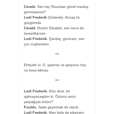
Cerald.
Sən heç Rouzdan gözəl məxluq
görmüsənmi?
Ledi Frederik
(Gülərək). Ancaq öz
güzgümdə.
Cerald.
Əzizim Elizabet, sən necə də
təvazökarsan.
Ledi Frederik.
Qardaş, görürəm, sən
çox xoşbəxtsən.
***
Ehtiyatlı ol. O, qadındı və qarşısını heç
nə kəsə bilməz.
***
Ledi Frederik.
Əziz dost, lüt
qalmayacaqdım ki. Özümü əncir
yarpağıyla örtüm?
Foulds.
Sadə geyinmək də olardı.
Ledi Frederik.
Mən belə də eləyirəm.