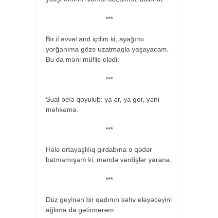
***
Bir il əvvəl and içdim ki, ayağımı
yorğanıma gözə uzatmaqla yaşayacam.
Bu da məni müflis elədi.
***
Sual belə qoyulub: ya ər, ya gor, yəni
məhkəmə.
***
Hələ ortayaşlılıq girdabına o qədər
batmamışam ki, məndə vərdişlər yarana.
***
Düz geyinən bir qadının səhv eləyəcəyini
ağlıma da gətirmərəm.