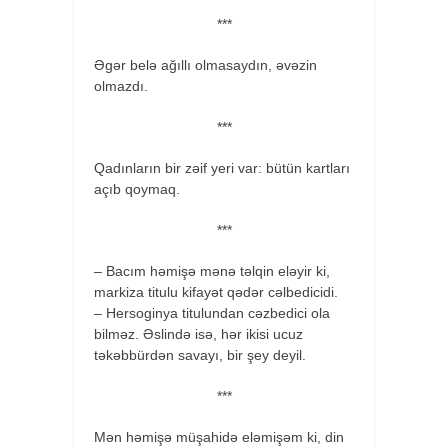
***
Əgər belə ağıllı olmasaydın, əvəzin
olmazdı.
***
Qadınların bir zəif yeri var: bütün kartları
açıb qoymaq.
***
– Bacım həmişə mənə təlqin eləyir ki,
markiza titulu kifayət qədər cəlbedicidi.
– Hersoginya titulundan cəzbedici ola
bilməz. Əslində isə, hər ikisi ucuz
təkəbbürdən savayı, bir şey deyil.
***
Mən həmişə müşahidə eləmişəm ki, din