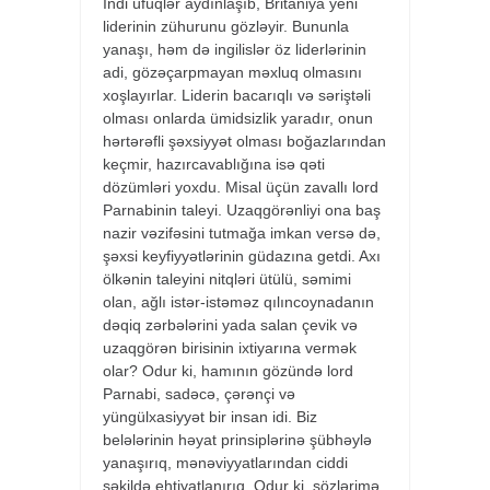
İndi üfüqlər aydınlaşıb, Britaniya yeni
liderinin zühurunu gözləyir. Bununla
yanaşı, həm də ingilislər öz liderlərinin
adi, gözəçarpmayan məxluq olmasını
xoşlayırlar. Liderin bacarıqlı və səriştəli
olması onlarda ümidsizlik yaradır, onun
hərtərəfli şəxsiyyət olması boğazlarından
keçmir, hazırcavablığına isə qəti
dözümləri yoxdu. Misal üçün zavallı lord
Parnabinin taleyi. Uzaqgörənliyi ona baş
nazir vəzifəsini tutmağa imkan versə də,
şəxsi keyfiyyətlərinin güdazına getdi. Axı
ölkənin taleyini nitqləri ütülü, səmimi
olan, ağlı istər-istəməz qılıncoynadanın
dəqiq zərbələrini yada salan çevik və
uzaqgörən birisinin ixtiyarına vermək
olar? Odur ki, hamının gözündə lord
Parnabi, sadəcə, çərənçi və
yüngülxasiyyət bir insan idi. Biz
belələrinin həyat prinsiplərinə şübhəylə
yanaşırıq, mənəviyyatlarından ciddi
şəkildə ehtiyatlanırıq. Odur ki, sözlərimə