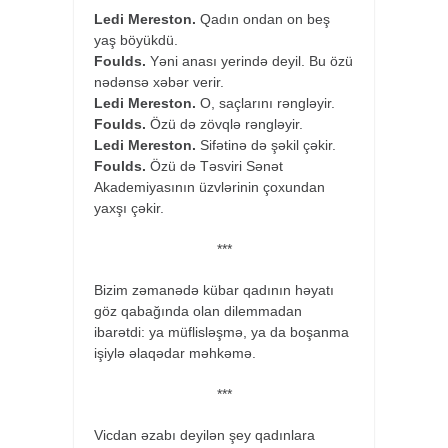
Ledi Mereston.
Qadın ondan on beş
yaş böyükdü.
Foulds.
Yəni anası yerində deyil. Bu özü
nədənsə xəbər verir.
Ledi Mereston.
O, saçlarını rəngləyir.
Foulds.
Özü də zövqlə rəngləyir.
Ledi Mereston.
Sifətinə də şəkil çəkir.
Foulds.
Özü də Təsviri Sənət
Akademiyasının üzvlərinin çoxundan
yaxşı çəkir.
***
Bizim zəmanədə kübar qadının həyatı
göz qabağında olan dilemmadan
ibarətdi: ya müflisləşmə, ya da boşanma
işiylə əlaqədar məhkəmə.
***
Vicdan əzabı deyilən şey qadınlara