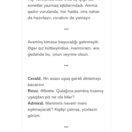
sonetlər yazmaq iqtidarındadı. Amma
qadın vurulanda, hər halda, ona nahar
da hazırlayır, corabını da yamayır.
***
Avamlıq kiməsə başucalığı gətirməyib.
Əgər qız kütbeyindisə, inanmıram, ərə
gedəndə bu, onun xeyrinə olsun.
***
Cerald.
Ən əsası uşaq gərək dinləməyi
bacarsın.
Rouz.
Əlbəttə. Qulağına pambıq tıxamış
uşaqdan pis nə ola bilər?
Admiral.
Mənimmi nəvəm məni
eşitməyəcək? Kişiliyi çatırsa, yoxlasın
görüm.
***