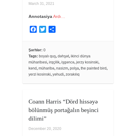
March 31, 2021
Annotasiya
Ardı…
F
T
S
a
w
h
c
i
a
e
t
r
Şərhlər:
0
Tags:
boyalı quş
,
dəhşət
,
ikinci dünya
b
t
e
müharibəsi
,
irqçilik
,
işgəncə
,
jerzy kosinski
,
o
e
kənd
,
müharibə
,
nasizm
,
polşa
,
the painted bird
,
o
r
yerzi kosinski
,
yəhudi
,
zorakılıq
k
Coann Harris “Dörd hissəyə
bölünmüş portağalın beşinci
dilimi”
December 20, 2020