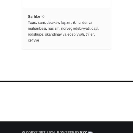
a
w
h
c
i
a
e
t
r
Şərhlər:
0
Tags:
cani
,
detektiv
,
faşizm
,
ikinci dünya
b
t
e
müharibəsi
,
nasizm
,
norveç ədəbiyyatı
,
qatil
,
o
e
rodstrupe
,
skandinaviya ədəbiyyatı
,
triller
,
o
r
xəfiyyə
k
© COPYRIGHT 2026. POWERED BY
KKO