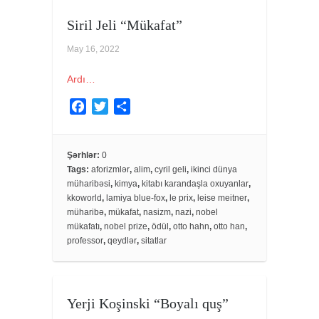
Siril Jeli “Mükafat”
May 16, 2022
Ardı…
F
T
S
a
w
h
c
i
a
e
t
r
Şərhlər:
0
Tags:
aforizmlər
,
alim
,
cyril geli
,
ikinci dünya
b
t
e
müharibəsi
,
kimya
,
kitabı karandaşla oxuyanlar
,
o
e
kkoworld
,
lamiya blue-fox
,
le prix
,
leise meitner
,
o
r
müharibə
,
mükafat
,
nasizm
,
nazi
,
nobel
k
mükafatı
,
nobel prize
,
ödül
,
otto hahn
,
otto han
,
professor
,
qeydlər
,
sitatlar
Yerji Koşinski “Boyalı quş”