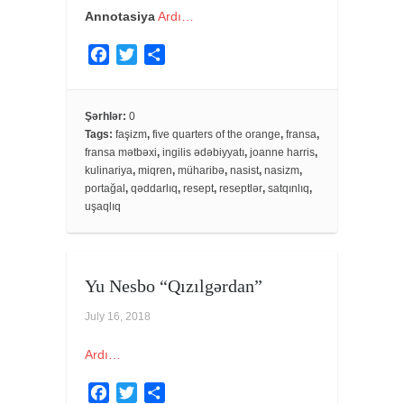
Annotasiya
Ardı…
F
T
S
a
w
h
c
i
a
e
t
r
Şərhlər:
0
Tags:
faşizm
,
five quarters of the orange
,
fransa
,
b
t
e
fransa mətbəxi
,
ingilis ədəbiyyatı
,
joanne harris
,
o
e
kulinariya
,
miqren
,
müharibə
,
nasist
,
nasizm
,
o
r
portağal
,
qəddarlıq
,
resept
,
reseptlər
,
satqınlıq
,
k
uşaqlıq
Yu Nesbo “Qızılgərdan”
July 16, 2018
Ardı…
F
T
S