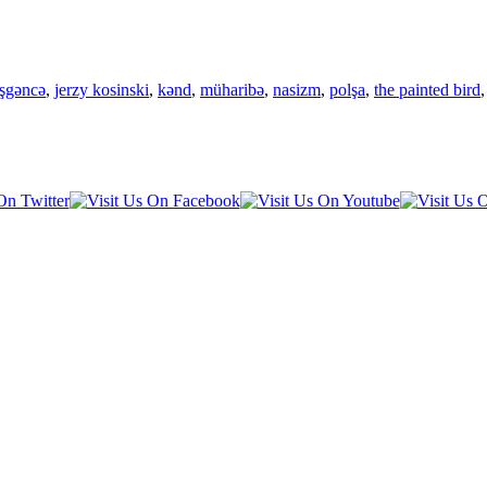
işgəncə
,
jerzy kosinski
,
kənd
,
müharibə
,
nasizm
,
polşa
,
the painted bird