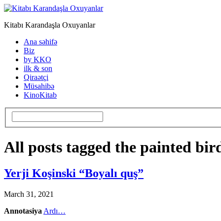
Kitabı Karandaşla Oxuyanlar
Ana səhifə
Biz
by KKO
ilk & son
Qiraətçi
Müsahibə
KinoKitab
All posts tagged the painted bir
Yerji Koşinski “Boyalı quş”
March 31, 2021
Annotasiya
Ardı…