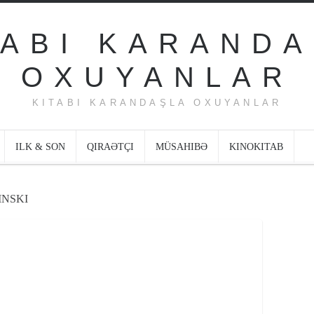
KITABI KARANDAŞLA OXUYANLAR
ILK & SON
QIRAƏTÇI
MÜSAHIBƏ
KINOKITAB
INSKI
”