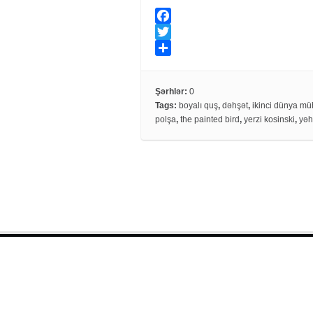
F
a
T
c
w
S
e
i
h
Şərhlər:
0
b
t
a
Tags:
boyalı quş
,
dəhşət
,
ikinci dünya mü
o
t
r
polşa
,
the painted bird
,
yerzi kosinski
,
yəh
o
e
e
k
r