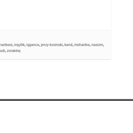
haribəsi
,
irqçilik
,
işgəncə
,
jerzy kosinski
,
kənd
,
müharibə
,
nasizm
,
udi
,
zorakılıq