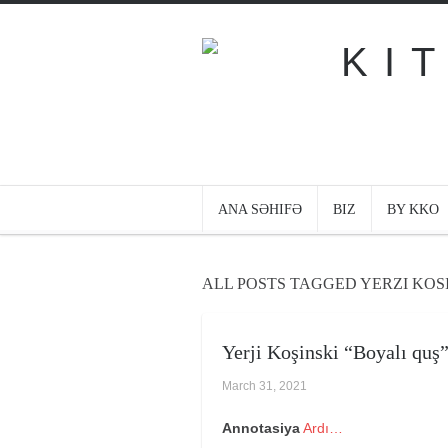
ANA SƏHIFƏ
BIZ
BY KKO
ALL POSTS TAGGED YERZI KOS
Yerji Koşinski “Boyalı quş
March 31, 2021
Annotasiya
Ardı…