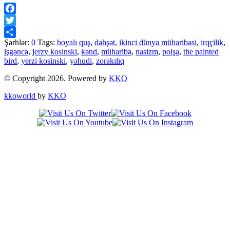
Facebook
Twitter
Şərhlər:
0
Tags:
boyalı quş
,
dəhşət
,
ikinci dünya müharibəsi
,
irqçilik
,
Share
işgəncə
,
jerzy kosinski
,
kənd
,
müharibə
,
nasizm
,
polşa
,
the painted
bird
,
yerzi kosinski
,
yəhudi
,
zorakılıq
© Copyright 2026. Powered by
KKO
kkoworld
by
KKO