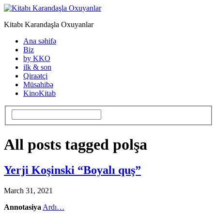
Kitabı Karandaşla Oxuyanlar
Ana səhifə
Biz
by KKO
ilk & son
Qiraətçi
Müsahibə
KinoKitab
All posts tagged polşa
Yerji Koşinski “Boyalı quş”
March 31, 2021
Annotasiya
Ardı…