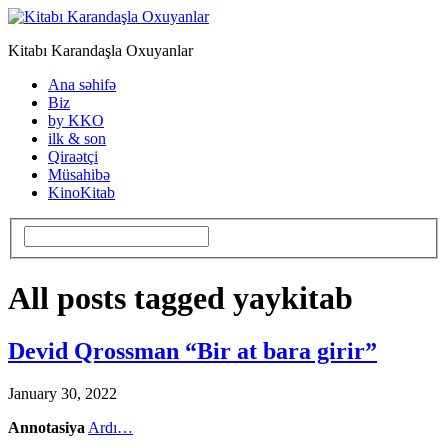
Kitabı Karandaşla Oxuyanlar
Ana səhifə
Biz
by KKO
ilk & son
Qiraətçi
Müsahibə
KinoKitab
All posts tagged yaykitab
Devid Qrossman “Bir at bara girir”
January 30, 2022
Annotasiya
Ardı…