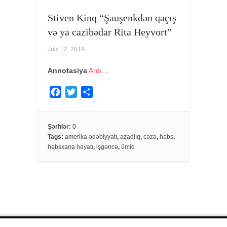
Stiven Kinq “Şauşenkdən qaçış
və ya cazibədar Rita Heyvort”
July 12, 2019
Annotasiya
Ardı…
F
T
S
a
w
h
c
i
a
e
t
r
Şərhlər:
0
Tags:
amerika ədəbiyyatı
,
azadlıq
,
cəza
,
həbs
,
b
t
e
həbsxana həyatı
,
işgəncə
,
ümid
o
e
o
r
k