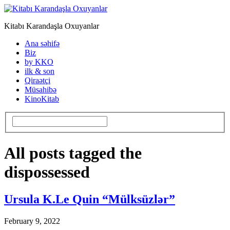
Kitabı Karandaşla Oxuyanlar
Ana səhifə
Biz
by KKO
ilk & son
Qiraətçi
Müsahibə
KinoKitab
All posts tagged the
dispossessed
Ursula K.Le Quin “Mülksüzlər”
February 9, 2022