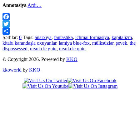
Annotasiya
Ardı…
Facebook
Twitter
Şərhlər:
0
Tags:
anarxiya
,
fantastika
,
ictimai formasiya
,
kapitalizm
,
Share
kitabı karandaşla oxuyanlar
,
lamiya blue-fox
,
mülksüzlər
,
şevek
,
the
dispossessed
,
ursula le guin
,
ursula le quin
© Copyright 2026. Powered by
KKO
kkoworld
by
KKO