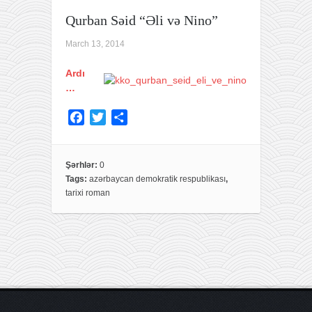
k
Qurban Səid “Əli və Nino”
March 13, 2014
Ardı
…
F
T
S
a
w
h
c
i
a
e
t
r
Şərhlər:
0
Tags:
azərbaycan demokratik respublikası
,
b
t
e
tarixi roman
o
e
o
r
k