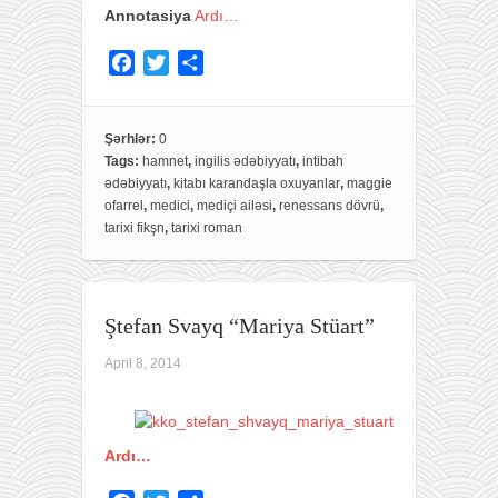
Annotasiya
Ardı…
F
T
S
a
w
h
c
i
a
e
t
r
Şərhlər:
0
Tags:
hamnet
,
ingilis ədəbiyyatı
,
intibah
b
t
e
ədəbiyyatı
,
kitabı karandaşla oxuyanlar
,
maggie
o
e
ofarrel
,
medici
,
mediçi ailəsi
,
renessans dövrü
,
o
r
tarixi fikşn
,
tarixi roman
k
Ştefan Svayq “Mariya Stüart”
April 8, 2014
Ardı…