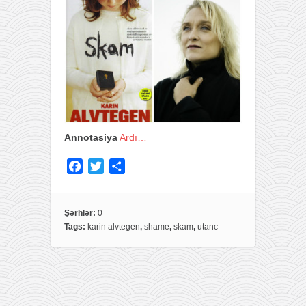
Annotasiya
Ardı…
F
T
S
a
w
h
c
i
a
e
t
r
Şərhlər:
0
Tags:
karin alvtegen
,
shame
,
skam
,
utanc
b
t
e
o
e
o
r
k