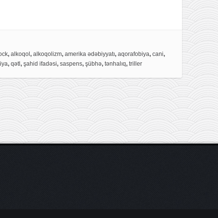
ock
,
alkoqol
,
alkoqolizm
,
amerika ədəbiyyatı
,
aqorafobiya
,
cani
,
iya
,
qətl
,
şahid ifadəsi
,
saspens
,
şübhə
,
tənhalıq
,
triller