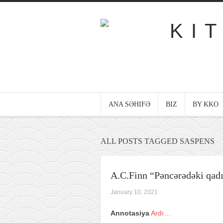
ANA SƏHIFƏ
BIZ
BY KKO
ALL POSTS TAGGED SASPENS
A.C.Finn “Pəncərədəki qad
January 10, 2021
Annotasiya
Ardı…