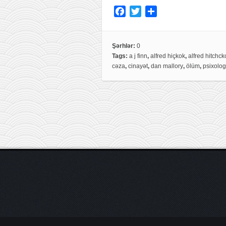
F
T
S
a
w
h
c
i
a
e
t
r
Şərhlər:
0
Tags:
a j finn
,
alfred hiçkok
,
alfred hitchck
b
t
e
cəza
,
cinayət
,
dan mallory
,
ölüm
,
psixolog
o
e
o
r
k