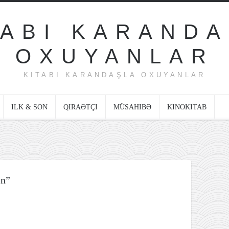
KITABI KARANDAŞLA OXUYANLAR
ILK & SON
QIRAƏTÇI
MÜSAHIBƏ
KINOKITAB
ın”