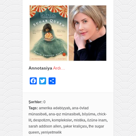
Annotasiya
Ardı…
F
T
S
a
w
h
c
i
a
e
t
r
Şərhlər:
0
Tags:
amerika ədəbiyyatı
,
ana-övlad
b
t
e
münasibəti
,
ana-qız münasibəti
,
böyümə
,
chick-
o
e
lit
,
despotizm
,
komplekslər
,
mistika
,
özünə inam
,
o
r
sarah addison allen
,
şəkər kraliçası
,
the sugar
k
queen
,
yeniyetməlik