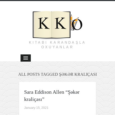
KITABI KARANDAŞLA
OXUYANLAR
ALL POSTS TAGGED ŞƏKƏR KRALIÇASI
Sara Eddison Allen “Şəkər
kraliçası”
January 15, 2021