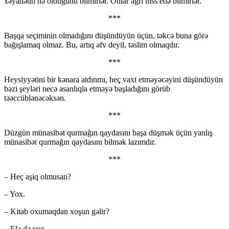
xəyanətin nə olduğunu bilmirlər. Onlar ağrı hiss edə bilmirlər.
***
Başqa seçiminin olmadığını düşündüyün üçün, təkcə buna görə
bağışlamaq olmaz. Bu, artıq əfv deyil, təslim olmaqdır.
***
Heysiyyətini bir kənara atdınmı, heç vaxt etməyəcəyini düşündüyün
bəzi şeyləri necə asanlıqla etməyə başladığını görüb
təəccüblənəcəksən.
***
Düzgün münasibət qurmağın qaydasını başa düşmək üçün yanlış
münasibət qurmağın qaydasını bilmək lazımdır.
***
– Heç aşiq olmusan?
– Yox.
– Kitab oxumaqdan xoşun gəlir?
– Elə də yox.