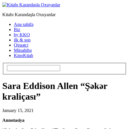
Kitabı Karandaşla Oxuyanlar
Ana səhifə
Biz
by KKO
ilk & son
Qiraətçi
Müsahibə
KinoKitab
Sara Eddison Allen “Şəkər
kraliçası”
January 15, 2021
Annotasiya