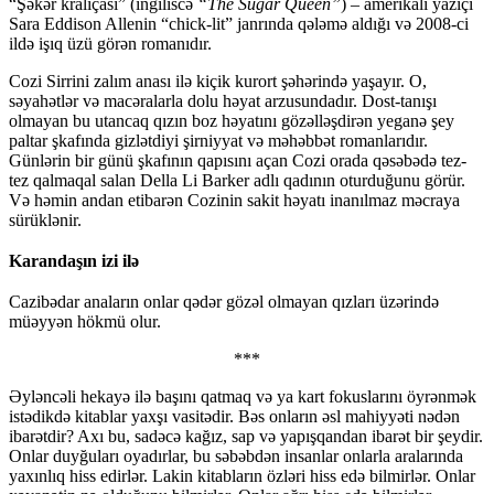
“Şəkər kraliçası” (ingiliscə
“The Sugar Queen”
) – amerikalı yazıçı
Sara Eddison Allenin “chick-lit” janrında qələmə aldığı və 2008-ci
ildə işıq üzü görən romanıdır.
Cozi Sirrini zalım anası ilə kiçik kurort şəhərində yaşayır. O,
səyahətlər və macəralarla dolu həyat arzusundadır. Dost-tanışı
olmayan bu utancaq qızın boz həyatını gözəlləşdirən yeganə şey
paltar şkafında gizlətdiyi şirniyyat və məhəbbət romanlarıdır.
Günlərin bir günü şkafının qapısını açan Cozi orada qəsəbədə tez-
tez qalmaqal salan Della Li Barker adlı qadının oturduğunu görür.
Və həmin andan etibarən Cozinin sakit həyatı inanılmaz məcraya
sürüklənir.
Karandaşın izi ilə
Cazibədar anaların onlar qədər gözəl olmayan qızları üzərində
müəyyən hökmü olur.
***
Əyləncəli hekayə ilə başını qatmaq və ya kart fokuslarını öyrənmək
istədikdə kitablar yaxşı vasitədir. Bəs onların əsl mahiyyəti nədən
ibarətdir? Axı bu, sadəcə kağız, sap və yapışqandan ibarət bir şeydir.
Onlar duyğuları oyadırlar, bu səbəbdən insanlar onlarla aralarında
yaxınlıq hiss edirlər. Lakin kitabların özləri hiss edə bilmirlər. Onlar