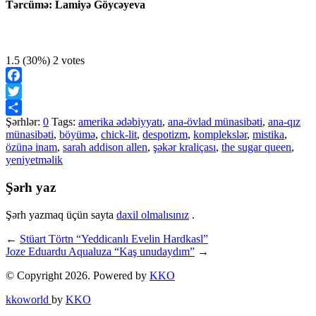
Tərcümə: Lamiyə Göycəyeva
1.5
(30%)
2
votes
Facebook
Twitter
Şərhlər:
0
Tags:
amerika ədəbiyyatı
,
ana-övlad münasibəti
,
ana-qız
Share
münasibəti
,
böyümə
,
chick-lit
,
despotizm
,
komplekslər
,
mistika
,
özünə inam
,
sarah addison allen
,
şəkər kraliçası
,
the sugar queen
,
yeniyetməlik
Şərh yaz
Şərh yazmaq üçün sayta
daxil olmalısınız
.
←
Stüart Törtn “Yeddicanlı Evelin Hardkasl”
Joze Eduardu Aqualuza “Kaş unudaydım”
→
© Copyright 2026. Powered by
KKO
kkoworld
by
KKO