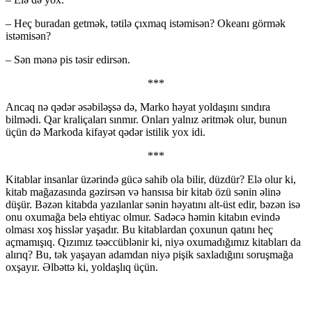
– Heç buradan getmək, tətilə çıxmaq istəmisən? Okeanı görmək
istəmisən?
– Sən mənə pis təsir edirsən.
***
Ancaq nə qədər əsəbiləşsə də, Marko həyat yoldaşını sındıra
bilmədi. Qar kraliçaları sınmır. Onları yalnız əritmək olur, bunun
üçün də Markoda kifayət qədər istilik yox idi.
***
Kitablar insanlar üzərində gücə sahib ola bilir, düzdür? Elə olur ki,
kitab mağazasında gəzirsən və hansısa bir kitab özü sənin əlinə
düşür. Bəzən kitabda yazılanlar sənin həyatını alt-üst edir, bəzən isə
onu oxumağa belə ehtiyac olmur. Sadəcə həmin kitabın evində
olması xoş hisslər yaşadır. Bu kitablardan çoxunun qatını heç
açmamışıq. Qızımız təəccüblənir ki, niyə oxumadığımız kitabları da
alırıq? Bu, tək yaşayan adamdan niyə pişik saxladığını soruşmağa
oxşayır. Əlbəttə ki, yoldaşlıq üçün.