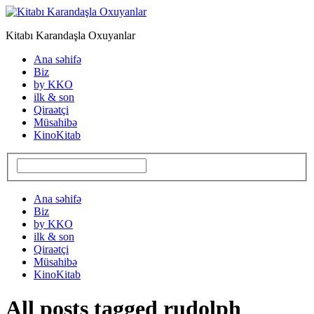
Kitabı Karandaşla Oxuyanlar
Ana səhifə
Biz
by KKO
ilk & son
Qiraətçi
Müsahibə
KinoKitab
Ana səhifə
Biz
by KKO
ilk & son
Qiraətçi
Müsahibə
KinoKitab
All posts tagged rudolph