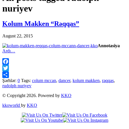
nuriyev
Kolum Makken “Rəqqas”
August 22, 2015
Annotasiya
Ardı…
Facebook
Twitter
Şərhlər:
0
Tags:
colum mccan
,
dancer
,
kolum makken
,
rəqqas
,
Share
rudolph nuriyev
© Copyright 2026. Powered by
KKO
kkoworld
by
KKO