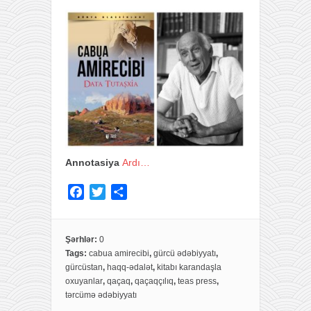
Annotasiya
Ardı…
F
T
S
a
w
h
c
i
a
e
t
r
Şərhlər:
0
Tags:
cabua amirecibi
,
gürcü ədəbiyyatı
,
b
t
e
gürcüstan
,
haqq-ədalət
,
kitabı karandaşla
o
e
oxuyanlar
,
qaçaq
,
qaçaqçılıq
,
teas press
,
o
r
tərcümə ədəbiyyatı
k