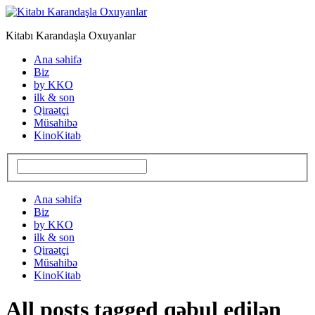
Kitabı Karandaşla Oxuyanlar
Ana səhifə
Biz
by KKO
ilk & son
Qiraətçi
Müsahibə
KinoKitab
Ana səhifə
Biz
by KKO
ilk & son
Qiraətçi
Müsahibə
KinoKitab
All posts tagged qəbul edilən