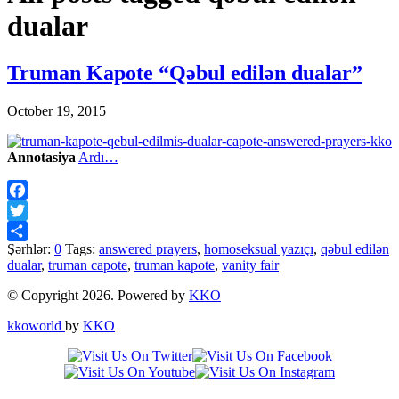
dualar
Truman Kapote “Qəbul edilən dualar”
October 19, 2015
Annotasiya
Ardı…
Facebook
Twitter
Şərhlər:
0
Tags:
answered prayers
,
homoseksual yazıçı
,
qəbul edilən
Share
dualar
,
truman capote
,
truman kapote
,
vanity fair
© Copyright 2026. Powered by
KKO
kkoworld
by
KKO