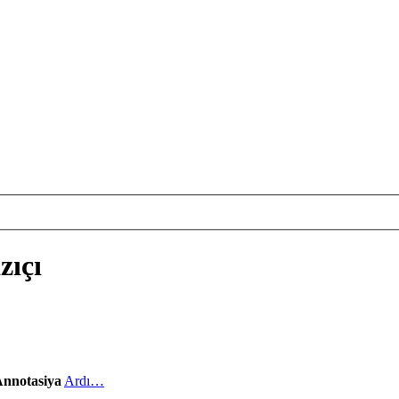
zıçı
nnotasiya
Ardı…