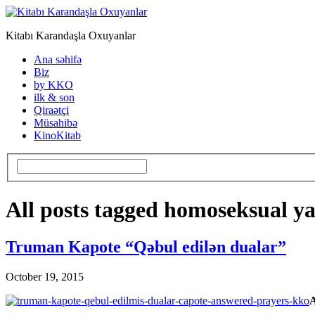
Kitabı Karandaşla Oxuyanlar
Ana səhifə
Biz
by KKO
ilk & son
Qiraətçi
Müsahibə
KinoKitab
All posts tagged homoseksual ya
Truman Kapote “Qəbul edilən dualar”
October 19, 2015
A