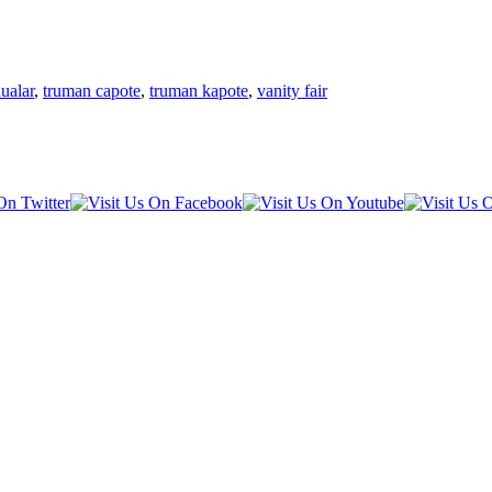
ualar
,
truman capote
,
truman kapote
,
vanity fair