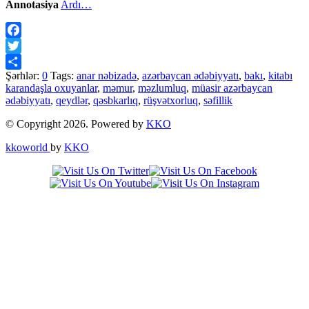
Annotasiya
Ardı…
Facebook
Twitter
Şərhlər:
0
Tags:
anar nəbizadə
,
azərbaycan ədəbiyyatı
,
bakı
,
kitabı
Share
karandaşla oxuyanlar
,
məmur
,
məzlumluq
,
müasir azərbaycan
ədəbiyyatı
,
qeydlər
,
qəsbkarlıq
,
rüşvətxorluq
,
səfillik
© Copyright 2026. Powered by
KKO
kkoworld
by
KKO