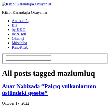
Kitabı Karandaşla Oxuyanlar
Ana səhifə
Biz
by KKO
ilk & son
Qiraətçi
Müsahibə
KinoKitab
All posts tagged məzlumluq
Anar Nəbizadə “Palçıq vulkanlarının
üstündəki qəsəbə”
October 17, 2022