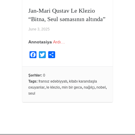
Jan-Mari Qustav Le Klezio
“Bitna, Seul səmasının altında”
June 3, 2025
Annotasiya
Ardı…
F
T
S
a
w
h
c
i
a
e
t
r
Şərhlər:
0
Tags:
fransız ədəbiyyatı
,
kitabı karandaşla
b
t
e
oxuyanlar
,
le klezio
,
min bir gecə
,
nağılçı
,
nobel
,
o
e
seul
o
r
k