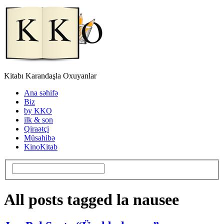
Kitabı Karandaşla Oxuyanlar
Ana səhifə
Biz
by KKO
ilk & son
Qiraətçi
Müsahibə
KinoKitab
All posts tagged la nausee