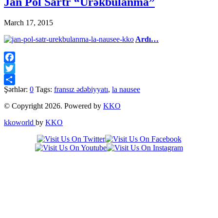
Jan Pol Sartr “Ürəkbulanma”
March 17, 2015
Ardı…
Facebook
Twitter
Şərhlər:
0
Tags:
fransız ədəbiyyatı
,
la nausee
Share
© Copyright 2026. Powered by
KKO
kkoworld
by
KKO