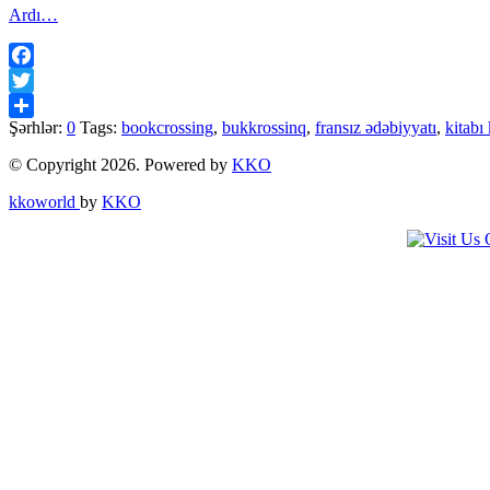
Ardı…
Facebook
Twitter
Şərhlər:
0
Tags:
bookcrossing
,
bukkrossinq
,
fransız ədəbiyyatı
,
kitabı
Share
© Copyright 2026. Powered by
KKO
kkoworld
by
KKO