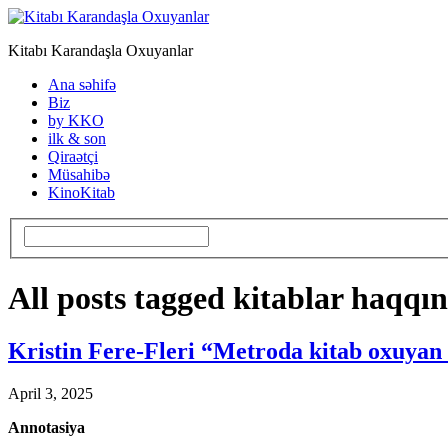
Kitabı Karandaşla Oxuyanlar
Ana səhifə
Biz
by KKO
ilk & son
Qiraətçi
Müsahibə
KinoKitab
All posts tagged kitablar haqqı
Kristin Fere-Fleri “Metroda kitab oxuyan
April 3, 2025
Annotasiya