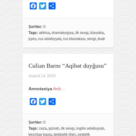
F
T
S
a
w
h
c
i
a
e
t
r
Şərhlər:
0
Tags:
aktrisa
,
dramaturgiya
,
ilk sevgi
,
klassika
,
b
t
e
pyes
,
rus ədəbiyyatı
,
rus klassikası
,
sevgi
,
teatr
o
e
o
r
k
Culian Barns “Aqibət duyğusu”
August 14, 2019
Annotasiya
Ardı…
F
T
S
a
w
h
c
i
a
e
t
r
Şərhlər:
0
Tags:
cəza
,
günah
,
ilk sevgi
,
ingilis ədəbiyyatı
,
b
t
e
keçmişə baxış
,
tələbəlik illəri
,
xəstəlik