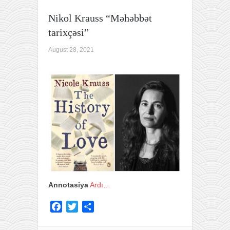
Nikol Krauss “Məhəbbət
tarixçəsi”
August 28, 2021
Annotasiya
Ardı…
F
T
S
a
w
h