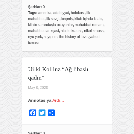
c
i
a
e
t
r
Şərhlər:
0
Tags:
amerika
,
ədəbiyyat
,
holokost
,
ilk
b
t
e
məhəbbət
,
ilk sevgi
,
keçmiş
,
kitab içində kitab
,
o
e
kitabı karandaşla oxuyanlar
,
məhəbbət romanı
,
o
r
məhəbbət tarixçəsi
,
nicole krauss
,
nikol krauss
,
k
nyu york
,
soyqırım
,
the history of love
,
yəhudi
icması
Uilki Kollinz “Ağ libaslı
qadın”
May 8, 2020
Annotasiya
Ardı…
F
T
S
a
w
h
c
i
a
e
t
r
Şərhlər:
0