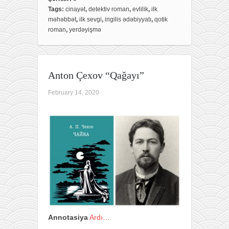
Tags:
cinayət
,
detektiv roman
,
evlilik
,
ilk
b
t
e
məhəbbət
,
ilk sevgi
,
ingilis ədəbiyyatı
,
qotik
o
e
roman
,
yerdəyişmə
o
r
k
Anton Çexov “Qağayı”
February 14, 2020
Annotasiya
Ardı…