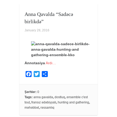
Anna Qavalda “Sadəcə
birlikdə”
January 28, 2016
Annotasiya
Ardı…
F
T
S
a
w
h
c
i
a
e
t
r
Şərhlər:
0
Tags:
anna gavalda
,
dostluq
,
ensemble c'est
b
t
e
tout
,
fransız ədəbiyyatı
,
hunting and gathering
,
o
e
məhəbbət
,
rəssamlıq
o
r
k