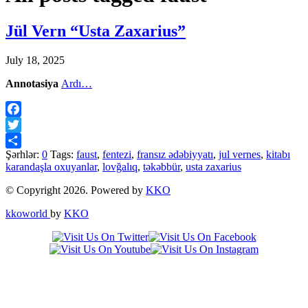
Jül Vern “Usta Zaxarius”
July 18, 2025
Annotasiya
Ardı…
Facebook
Twitter
Şərhlər:
0
Tags:
faust
,
fentezi
,
fransız ədəbiyyatı
,
jul vernes
,
kitabı
Share
karandaşla oxuyanlar
,
lovğalıq
,
təkəbbür
,
usta zaxarius
© Copyright 2026. Powered by
KKO
kkoworld
by
KKO