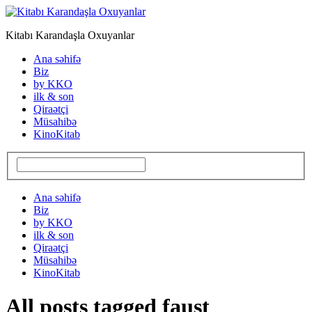
Kitabı Karandaşla Oxuyanlar
Ana səhifə
Biz
by KKO
ilk & son
Qiraətçi
Müsahibə
KinoKitab
Ana səhifə
Biz
by KKO
ilk & son
Qiraətçi
Müsahibə
KinoKitab
All posts tagged faust