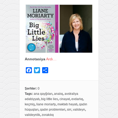
Annotasiya
Ardı…
F
T
S
a
w
h
c
i
a
e
t
r
Şərhlər:
0
Tags:
ana qayğıları
,
analıq
,
avstraliya
b
t
e
ədəbiyyatı
,
big little lies
,
cinayət
,
evdarlıq
,
o
e
keçmiş
,
liane moriarty
,
məktəb həyatı
,
qadın
o
r
hüquqları
,
qadın problemləri
,
sirr
,
valideyn
,
k
valideynlik
,
zorakılıq