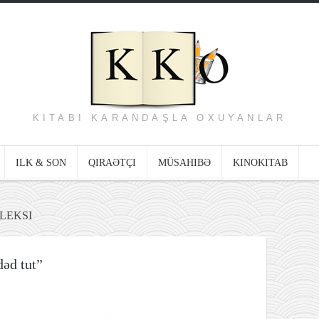
KITABI KARANDAŞLA OXUYANLAR
ILK & SON
QIRAƏTÇI
MÜSAHIBƏ
KINOKITAB
LEKSI
dəd tut”