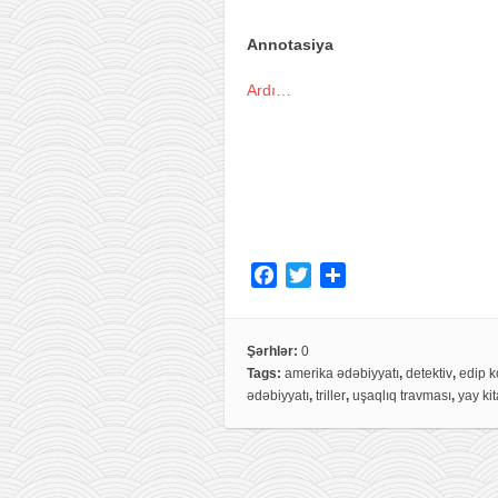
Annotasiya
Ardı…
F
T
S
a
w
h
c
i
a
e
t
r
Şərhlər:
0
Tags:
amerika ədəbiyyatı
,
detektiv
,
edip 
b
t
e
ədəbiyyatı
,
triller
,
uşaqlıq travması
,
yay ki
o
e
o
r
k