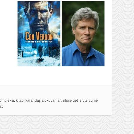
kompleksi
,
kitabı karandaşla oxuyanlar
,
silsilə qətllər
,
tərcümə
tab