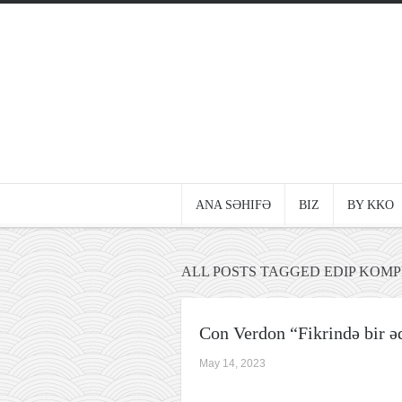
ANA SƏHIFƏ
BIZ
BY KKO
ALL POSTS TAGGED EDIP KOMP
Con Verdon “Fikrində bir ə
May 14, 2023